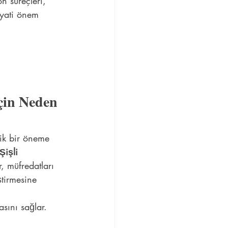
n süreçleri, 
ayati önem 
çin Neden 
tik bir öneme 
Şişli
r, müfredatları 
ştirmesine 
asını sağlar.