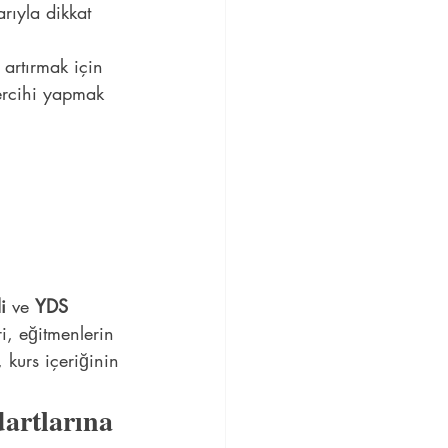
rıyla dikkat 
 artırmak için 
tercihi yapmak 
 
i
 ve 
YDS 
i, eğitmenlerin 
 kurs içeriğinin 
artlarına 