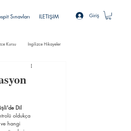
Giriş
spit Sınavları
İLETİŞİM
izce Kursu
İngilizce Hikayeler
tasyon
işli'de Dil 
ntrolü oldukça 
z ve hangi 