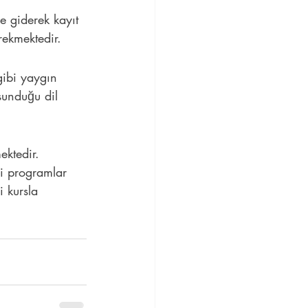
e giderek kayıt 
rekmektedir.
gibi yaygın 
sunduğu dil 
ektedir. 
li programlar 
i kursla 