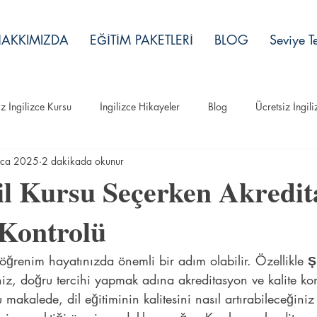
AKKIMIZDA
EĞİTİM PAKETLERİ
BLOG
Seviye Te
iz İngilizce Kursu
İngilizce Hikayeler
Blog
Ücretsiz İngil
ca 2025
2 dakikada okunur
İngilizce Hikayeler
Dil Kursu Seçerken Akredi
 Kontrolü
 öğrenim hayatınızda önemli bir adım olabilir. Özellikle 
Ş
niz, doğru tercihi yapmak adına akreditasyon ve kalite ko
Bu makalede, dil eğitiminin kalitesini nasıl artırabileceğini