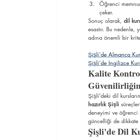
Öğrenci memnuniy
çeker.
Sonuç olarak, 
dil kur
esastır. Bu nedenle, 
adına önemli bir krite
Şişli’de Almanca Kur
Şişli’de İngilizce K
Kalite Kontrol
Güvenilirliğin
Şişli'deki dil kurslar
hazırlık Şişli
 süreçle
deneyimi ve öğrenci ge
güncelliği de dikkate 
Şişli'de Dil 