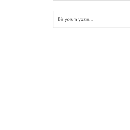
...
Bir yorum yazın...
İletişim Bilgileri
Esentepe Mah. Koreşehitleri Cad. N
Zincirlikuyu/Şişli, 34394
Tel: 0212 288 72 86 -
GSM: 0507 
info@ozelkolaydilkursu.com