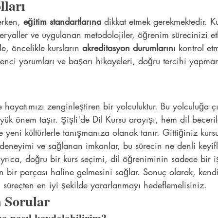
lları
erken, 
eğitim standartlarına
 dikkat etmek gerekmektedir. K
ryaller ve uygulanan metodolojiler, öğrenim sürecinizi et
e, öncelikle kursların 
akreditasyon durumlarını
 kontrol et
renci yorumları ve başarı hikayeleri, doğru tercihi yapma
le hayatımızı zenginleştiren bir yolculuktur. Bu yolculuğa ç
ük önem taşır. Şişli'de Dil Kursu arayışı, hem dil beceril
 yeni kültürlerle tanışmanıza olanak tanır. Gittiğiniz kurs
n deneyimi ve sağlanan imkanlar, bu sürecin ne denli keyifl
Ayrıca, doğru bir kurs seçimi, dil öğreniminin sadece bir 
n bir parçası haline gelmesini sağlar. Sonuç olarak, ken
 süreçten en iyi şekilde yararlanmayı hedeflemelisiniz.
 Sorular
na nasıl kaydolabilirim?