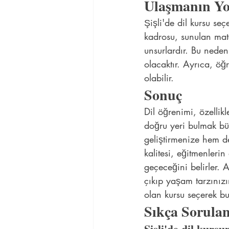
Ulaşmanın Yo
Şişli'de dil kursu seç
kadrosu, sunulan mate
unsurlardır. Bu nedenl
olacaktır. Ayrıca, öğ
olabilir.
Sonuç
Dil öğrenimi, özellik
doğru yeri bulmak büy
geliştirmenize hem de
kalitesi, eğitmenleri
geçeceğini belirler. 
çıkıp yaşam tarzınızı
olan kursu seçerek bu
Sıkça Sorulan
Şişli'de dil kursu