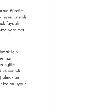
ursun öğretim 
kileyen önemli 
mek faydalı 
nıza yardımcı 
ıkmak için 
erinizi 
un eğitim 
i ve verimli 
iş olmaktan 
dinize en uygun 