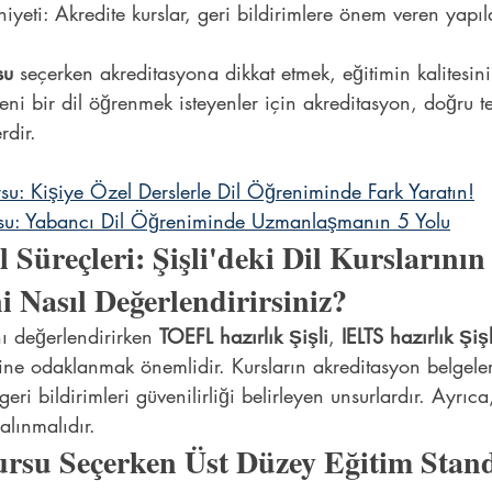
eti: Akredite kurslar, geri bildirimlere önem veren yapıla
su
 seçerken akreditasyona dikkat etmek, eğitimin kalitesini
yeni bir dil öğrenmek isteyenler için akreditasyon, doğru 
rdir.
su: Kişiye Özel Derslerle Dil Öğreniminde Fark Yaratın!
ursu: Yabancı Dil Öğreniminde Uzmanlaşmanın 5 Yolu
 Süreçleri: Şişli'deki Dil Kurslarının
i Nasıl Değerlendirirsiniz?
ını değerlendirirken 
TOEFL hazırlık Şişli
, 
IELTS hazırlık Şişl
rine odaklanmak önemlidir. Kursların akreditasyon belgeler
ri bildirimleri güvenilirliği belirleyen unsurlardır. Ayrıca,
alınmalıdır.
Kursu Seçerken Üst Düzey Eğitim Stand