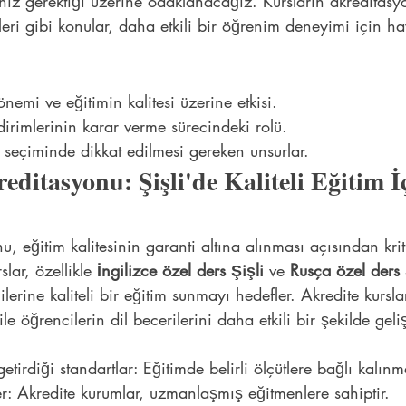
niz gerektiği üzerine odaklanacağız. Kursların akreditasyo
ikleri gibi konular, daha etkili bir öğrenim deneyimi için h
nemi ve eğitimin kalitesi üzerine etkisi.
dirimlerinin karar verme sürecindeki rolü.
u seçiminde dikkat edilmesi gereken unsurlar.
editasyonu: Şişli'de Kaliteli Eğitim İ
nu, eğitim kalitesinin garanti altına alınması açısından kri
slar, özellikle 
İngilizce özel ders Şişli
 ve 
Rusça özel ders 
lerine kaliteli bir eğitim sunmayı hedefler. Akredite kursla
le öğrencilerin dil becerilerini daha etkili bir şekilde geli
tirdiği standartlar: Eğitimde belirli ölçütlere bağlı kalınm
ler: Akredite kurumlar, uzmanlaşmış eğitmenlere sahiptir.