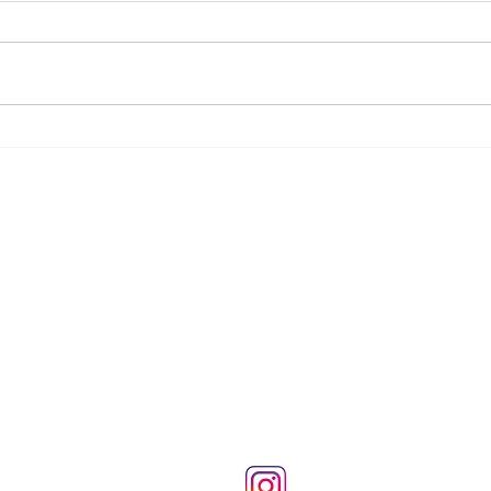
...
...
SSS
o:5 D:2 Zeminkat
İade ve İptal Şartları
Gizlilik ve Güvenlik Politikası
245 93 57
Kişisel Veriler Politikası
Site Kullanım Şartları
Instagram