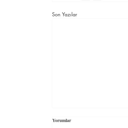
Son Yazılar
En uygun fiyatlı İngilizce
Yorumlar
kursu İstanbul