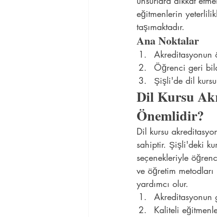
unsurlara dikkat etme
eğitmenlerin yeterlil
taşımaktadır.
Ana Noktalar
Akreditasyonun ö
Öğrenci geri bil
Şişli'de dil kurs
Dil Kursu Akr
Önemlidir?
Dil kursu akreditasyo
sahiptir. Şişli'deki kur
seçenekleriyle öğrenci
ve öğretim metodları i
yardımcı olur.
Akreditasyonun ge
Kaliteli eğitmen