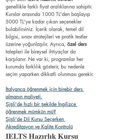
genellikle farklı fiyat aralıklarına sahiptir. 
Kurslar arasında 1000 TL'den başlayıp 
5000 TL'ye kadar çıkan seçenekler 
bulabilirsiniz. İçerik olarak, temel dil 
bilgisi, sınav stratejileri ve pratik testler 
üzerine yoğunlaşılır. Ayrıca, 
özel ders
talepleri ile bireysel ihtiyaçlar da 
karşılanır. Ne var ki, programlar her 
kurumda farklılık gösterir, bu nedenle 
seçim yaparken dikkatli olunması gerekir.
İtalyanca öğrenmek için birebir ders 
almanın maliyeti.
Şişli’de hızlı bir şekilde İngilizce 
öğrenmek mümkün mü?
Şişli’de Dil Kursu Seçerken 
Akreditasyon ve Kalite Kontrolü
IELTS Hazırlık Kursu 