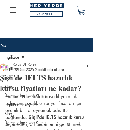
HER YERDE
YABANCI DİL
Yazı
İngilizce
Kolay Dil Kursu
İngilizce
13 Oca 2025
2 dakikada okunur
Şişli'de IELTS hazırlık
blog
kursu fiyatları ne kadar?
Blog
Ücretsiz İngilizce Kursu
Günümüzde uluslararası dil yeterlilik 
belgeleri, özellikle kariyer fırsatları için 
İngilizce Hikayeler
önemli bir rol oynamaktadır. Bu 
Blog
bağlamda, 
Şişli'de IELTS hazırlık kursu
Ücretsiz İngilizce Kursu
seçenekleri, dil becerilerini geliştirmek 