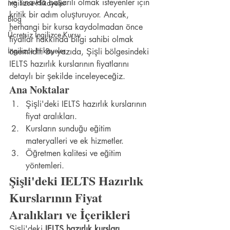
ve sınavda başarılı olmak isteyenler için 
İngilizce Hikayeler
kritik bir adım oluşturuyor. Ancak, 
Blog
herhangi bir kursa kaydolmadan önce 
Ücretsiz İngilizce Kursu
fiyatlar hakkında bilgi sahibi olmak 
İngilizce Hikayeler
önemlidir. Bu yazıda, Şişli bölgesindeki 
IELTS hazırlık kurslarının fiyatlarını 
detaylı bir şekilde inceleyeceğiz.
Ana Noktalar
Şişli'deki IELTS hazırlık kurslarının 
fiyat aralıkları.
Kursların sunduğu eğitim 
materyalleri ve ek hizmetler.
Öğretmen kalitesi ve eğitim 
yöntemleri.
Şişli'deki IELTS Hazırlık 
Kurslarının Fiyat 
Aralıkları ve İçerikleri
Şişli'deki 
IELTS hazırlık kursları