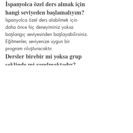
İspanyolca özel ders almak için 
hangi seviyeden başlamalıyım?
İspanyolca özel ders alabilmek için 
daha önce hiç deneyiminiz yoksa 
başlangıç seviyesinden başlayabilirsiniz. 
Eğitmenler, seviyenize uygun bir 
program oluşturacaktır.
Dersler birebir mi yoksa grup 
şeklinde mi yapılmaktadır?
İspanyolca özel dersler genellikle birebir 
olarak yapılmaktadır. Ancak bazı 
eğitmenler grup dersleri de sunabilir. 
İhtiyaçlarınıza göre tercih edebilirsiniz.
Özel derslerde hangi 
materyaller kullanılıyor?
Özel derslerde genellikle ders kitapları, 
online kaynaklar, dil uygulamaları ve 
dinleme materyalleri gibi çeşitli 