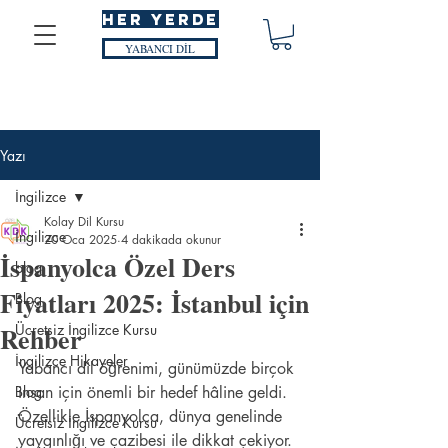
HER YERDE
YABANCI DİL
Yazı
İngilizce
Kolay Dil Kursu
İngilizce
20 Oca 2025
4 dakikada okunur
İspanyolca Özel Ders
blog
Fiyatları 2025: İstanbul için
Blog
Rehber
Ücretsiz İngilizce Kursu
İngilizce Hikayeler
Yabancı dil öğrenimi, günümüzde birçok 
Blog
insan için önemli bir hedef hâline geldi. 
Özellikle İspanyolca, dünya genelinde 
Ücretsiz İngilizce Kursu
yaygınlığı ve cazibesi ile dikkat çekiyor. 