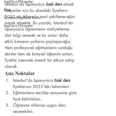
İngilizce Hikayeler
İstanbul'da İspanyolca 
özel ders
 almak 
Blog
isteyenler için bu alandaki fiyatların 
2025 yılı itibarıyla nasıl şekilleneceğini 
Ücretsiz İngilizce Kursu
merak etmekte. Bu yazıda, İstanbul'da 
İngilizce Hikayeler
İspanyolca öğrenmenin maliyetlerine 
dair bilgi verecek ve bu süreci daha 
etkili kılmanın yollarını paylaşacağız. 
Hem profesyonel eğitmenlerin sunduğu 
dersler hem de bireysel öğrenim anları, 
fiyatlar üzerinde önemli bir etkiye sahip 
olacak.
Ana Noktalar
İstanbul'da İspanyolca 
özel ders
fiyatlarının 2025'teki tahminleri.
Eğitmenlerin tecrübe seviyesine göre 
fiyat farklılıkları.
Öğrenme stillerine uygun ders 
seçenekleri.