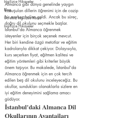
İngilizce Hikayeler
Almanca gibi dünya genelinde yaygın 
Blog
konuşulan dillerin öğrenimi için de cazip 
bir merkez haline geldi. Ancak bu süreç, 
Ücretsiz İngilizce Kursu
doğru dil okulunu seçmekle başlar. 
İngilizce Hikayeler
İstanbul'da Almanca öğrenmek 
isteyenler için birçok seçenek mevcut. 
Her biri kendine özgü metotlar ve eğitim 
kadrolarıyla dikkat çekiyor. Dolayısıyla, 
kurs seçerken fiyat, eğitmen kalitesi ve 
eğitim yöntemleri gibi kriterler büyük 
önem taşıyor. Bu makalede, İstanbul'da 
Almanca öğrenmek için en çok tercih 
edilen beş dil okulunu inceleyeceğiz. Bu 
okullar, sundukları olanaklarla sizlere en 
iyi eğitim deneyimini sağlama amacı 
güdüyor.
İstanbul'daki Almanca Dil 
Okullarının Avantajları