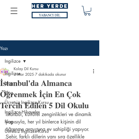
HER YERDE
YABANCI DİL
Yazı
İngilizce
Kolay Dil Kursu
İngilizce
3 Mar 2025
7 dakikada okunur
İstanbul'da Almanca
blog
Öğrenmek İçin En Çok
Blog
Tercih Edilen 5 Dil Okulu
Ücretsiz İngilizce Kursu
İngilizce Hikayeler
İstanbul, kültürel zenginlikleri ve dinamik 
Blog
yapısıyla, her yıl binlerce kişinin dil 
öğrenme arayışına ev sahipliği yapıyor. 
Ücretsiz İngilizce Kursu
Şehir, farklı dillerin yanı sıra özellikle 