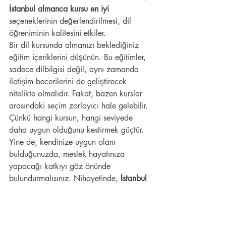
İstanbul almanca kursu en iyi
seçeneklerinin değerlendirilmesi, dil 
öğreniminin kalitesini etkiler.
Bir dil kursunda almanızı beklediğiniz 
eğitim içeriklerini düşünün. Bu eğitimler, 
sadece dilbilgisi değil, aynı zamanda 
iletişim becerilerini de geliştirecek 
nitelikte olmalıdır. Fakat, bazen kurslar 
arasındaki seçim zorlayıcı hale gelebilir. 
Çünkü hangi kursun, hangi seviyede 
daha uygun olduğunu kestirmek güçtür. 
Yine de, kendinize uygun olanı 
bulduğunuzda, meslek hayatınıza 
yapacağı katkıyı göz önünde 
bulundurmalısınız. Nihayetinde, 
İstanbul 
almanca kursu en iyi
 ile nitelikli bir dil 
eğitimi almak, kariyer basamaklarını 
daha sağlam adımlarla çıkmanızı sağlar.