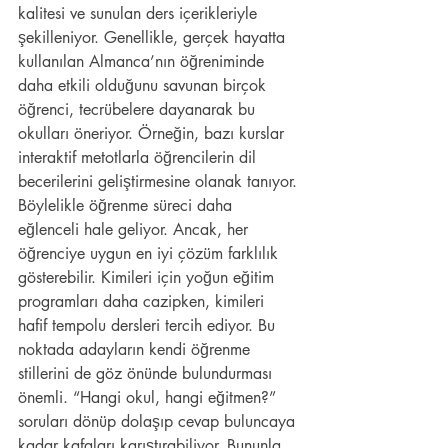
kalitesi ve sunulan ders içerikleriyle 
şekilleniyor. Genellikle, gerçek hayatta 
kullanılan Almanca’nın öğreniminde 
daha etkili olduğunu savunan birçok 
öğrenci, tecrübelere dayanarak bu 
okulları öneriyor. Örneğin, bazı kurslar 
interaktif metotlarla öğrencilerin dil 
becerilerini geliştirmesine olanak tanıyor. 
Böylelikle öğrenme süreci daha 
eğlenceli hale geliyor. Ancak, her 
öğrenciye uygun en iyi çözüm farklılık 
gösterebilir. Kimileri için yoğun eğitim 
programları daha cazipken, kimileri 
hafif tempolu dersleri tercih ediyor. Bu 
noktada adayların kendi öğrenme 
stillerini de göz önünde bulundurması 
önemli. “Hangi okul, hangi eğitmen?” 
soruları dönüp dolaşıp cevap buluncaya 
kadar kafaları karıştırabiliyor. Bununla 