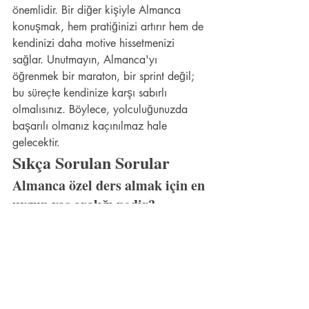
önemlidir. Bir diğer kişiyle Almanca 
konuşmak, hem pratiğinizi artırır hem de 
kendinizi daha motive hissetmenizi 
sağlar. Unutmayın, Almanca'yı 
öğrenmek bir maraton, bir sprint değil; 
bu süreçte kendinize karşı sabırlı 
olmalısınız. Böylece, yolculuğunuzda 
başarılı olmanız kaçınılmaz hale 
gelecektir.
Sıkça Sorulan Sorular
Almanca özel ders almak için en 
uygun yaş aralığı nedir?
Almanca özel ders almak için ideal yaş 
aralığı çocukluk döneminden 
başlayarak her yaştan bireyler için 
uygundur. Genellikle ilkokul çağındaki 
çocuklar için temel eğitim başlarken, 
yetişkinler de iş yaşamı için veya kişisel 