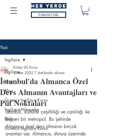
HER YERDE
YABANCI DİL
Yazı
İngilizce
Kolay Dil Kursu
İngilizce
3 Mar 2025
7 dakikada okunur
İstanbul'da Almanca Özel
blog
Ders Almanın Avantajları ve
Blog
Püf Noktaları
Ücretsiz İngilizce Kursu
İngilizce Hikayeler
İstanbul, kültürel çeşitliliği ve canlılığı ile 
Blog
bilinen bir metropol. Bu şehirde 
Almanca özel ders almanın birçok 
Ücretsiz İngilizce Kursu
avantajı var. Almanca, dünya üzerinde 