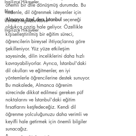
İngilizce Hikayeler
önemli bir dile dönüşmüş durumda. Bu 
Blog
nedenle, dil öğrenmek isteyenler için 
Almanca özel ders İstanbul
 seçeneği 
Ücretsiz İngilizce Kursu
oldukça cazip hale geliyor. Özellikle 
İngilizce Hikayeler
kişiselleştirilmiş bir eğitim süreci, 
öğrencilerin bireysel ihtiyaçlarına göre 
şekilleniyor. Yüz yüze etkileşim 
sayesinde, dilin inceliklerini daha hızlı 
kavrayabiliyorlar. Ayrıca, İstanbul'daki 
dil okulları ve eğitmenler, en iyi 
yöntemlerle öğrencilerine destek sunuyor. 
Bu makalede, Almanca öğrenim 
sürecinde dikkat edilmesi gereken püf 
noktalarını ve İstanbul'daki eğitim 
fırsatlarını keşfedeceğiz. Kendi dil 
öğrenme yolculuğunuzu daha verimli ve 
keyifli hale getirmek için önemli bilgiler 
sunacağız.