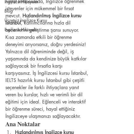
hayat temposunda, İngilizce öğrenmek 
İngilizce Hikayeler
isteyenler için mükemmel bir fırsat 
Blog
mevcut. 
Hızlandırılmış İngilizce kursu 
Ücretsiz İngilizce Kursu
İstanbul
, katılımcılarına hızla dil 
İngilizce Hikayeler
becerilerini geliştirme şansı sunuyor. 
Kısa zamanda etkili bir öğrenme 
deneyimi arıyorsanız, doğru yerdesiniz! 
Yalnızca dil öğreniminde değil, iş 
yaşamında da kendinize büyük katkılar 
sağlayacak bir fırsatla karşı 
karşıyasınız. İş İngilizcesi kursu İstanbul, 
IELTS hazırlık kursu İstanbul gibi çeşitli 
seçenekler ile farklı ihtiyaçlara yanıt 
veren bu kurslar, hızlı ve verimli bir dil 
eğitimi için ideal. Eğlenceli ve interaktif 
bir öğrenme süreci, hayal ettiğiniz 
İngilizceye ulaşmanızı sağlayacaktır.
Ana Noktalar
Hızlandırılmış İngilizce kursu 