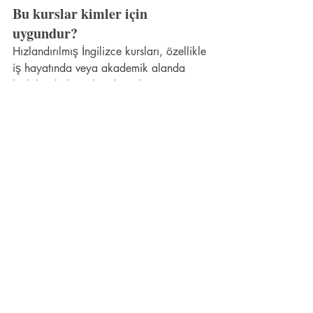
Bu kurslar kimler için 
uygundur?
Hızlandırılmış İngilizce kursları, özellikle 
iş hayatında veya akademik alanda 
hızlı bir ilerleme kaydetmek isteyen 
yetişkinler için uygundur. Ayrıca, yurt 
dışında eğitim almak isteyen öğrenciler 
için de faydalı olabilir.
Kurs fiyatları ne kadar?
Kurs fiyatları, kuruma, süreye ve 
içeriklerine göre değişiklik 
göstermektedir. Genellikle 1.500 TL ile 
5.000 TL arasında değişen fiyat 
aralıkları bulunmaktadır.
Kurs sonunda ne tür bir 
sertifika alacağım?
Kursa katılan öğrenciler, kurs süresini 
tamamladıktan sonra katılım sertifikası 