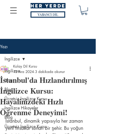
HER YERDE
YABANCI DİL
Yazı
İngilizce
Kolay Dil Kursu
İngilizce
13 Ara 2024
3 dakikada okunur
İstanbul'da Hızlandırılmış
blog
İngilizce Kursu:
Blog
Hayalinizdeki Hızlı
Ücretsiz İngilizce Kursu
İngilizce Hikayeler
Öğrenme Deneyimi!
Blog
İstanbul, dinamik yapısıyla her zaman 
Ücretsiz İngilizce Kursu
yeni fırsatlar sunan bir şehir. Bu yoğun 