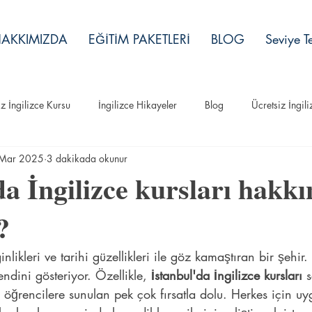
AKKIMIZDA
EĞİTİM PAKETLERİ
BLOG
Seviye Te
iz İngilizce Kursu
İngilizce Hikayeler
Blog
Ücretsiz İngil
Mar 2025
3 dakikada okunur
İngilizce Hikayeler
da İngilizce kursları hakk
?
ginlikleri ve tarihi güzellikleri ile göz kamaştıran bir şehi
ndini gösteriyor. Özellikle, 
İstanbul'da İngilizce kursları
 
öğrencilere sunulan pek çok fırsatla dolu. Herkes için uy