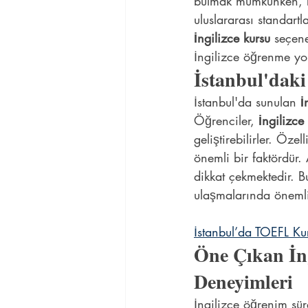
bulmak mümkünken, bu
uluslararası standartl
İngilizce kursu
 seçene
İngilizce öğrenme yo
İstanbul'daki
İstanbul'da sunulan 
İ
Öğrenciler, 
İngilizce
geliştirebilirler. Öze
önemli bir faktördür.
dikkat çekmektedir. B
ulaşmalarında önemli 
İstanbul’da TOEFL Kur
Öne Çıkan İng
Deneyimleri
İngilizce öğrenim sür