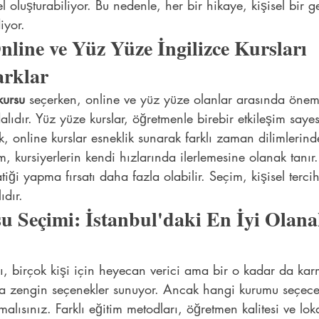
el oluşturabiliyor. Bu nedenle, her bir hikaye, kişisel bir g
iyor.
nline ve Yüz Yüze İngilizce Kursları 
arklar
kursu
 seçerken, online ve yüz yüze olanlar arasında öneml
lıdır. Yüz yüze kurslar, öğretmenle birebir etkileşim sayes
k, online kurslar esneklik sunarak farklı zaman dilimlerin
m, kursiyerlerin kendi hızlarında ilerlemesine olanak tanır
tiği yapma fırsatı daha fazla olabilir. Seçim, kişisel tercih
ıdır.
su Seçimi: İstanbul'daki En İyi Olana
ı, birçok kişi için heyecan verici ama bir o kadar da karm
a zengin seçenekler sunuyor. Ancak hangi kurumu seçece
malısınız. Farklı eğitim metodları, öğretmen kalitesi ve lok