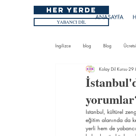
HER YERDE
ANASAYFA
H
YABANCI DİL
İngilizce
blog
Blog
Ücrets
Kolay Dil Kursu
29 
Blog
Ücretsiz İngilizce Kursu
İstanbul'
yorumlar
İstanbul, kültürel zen
eğitim alanında da ke
yerli hem de yabancı 