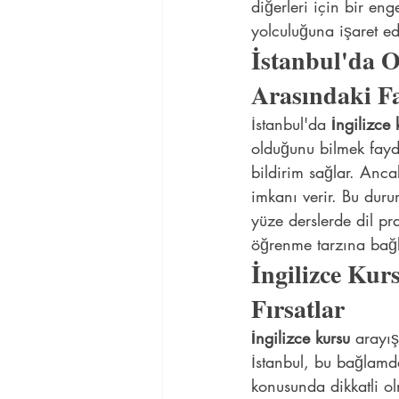
diğerleri için bir eng
yolculuğuna işaret ed
İstanbul'da O
Arasındaki F
İstanbul'da 
İngilizce 
olduğunu bilmek fayda
bildirim sağlar. Anca
imkanı verir. Bu duru
yüze derslerde dil pra
öğrenme tarzına bağl
İngilizce Kur
Fırsatlar
İngilizce kursu
 arayış
İstanbul, bu bağlamd
konusunda dikkatli ol