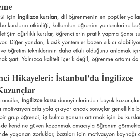
leme
i için 
İngilizce kursları
, dil öğrenmenin en popüler yolla
bu kursların etkinliği, kullanılan öğrenim yöntemlerine bağ
letişim ağırlıklı kurslar, öğrencilerin pratik yapma şansı s
or. Diğer yandan, klasik yöntemler bazen sıkıcı olabiliyo
 ve öğretim tekniklerinin daha etkili olduğunu anlamak için
mak şart. Yalnızca kaliteli içerik değil, öğrenme ortamı da
ci Hikayeleri: İstanbul'da İngilizce 
Kazançlar
renciler, 
İngilizce kursu
 deneyimlerinden büyük kazançlar 
lı motivasyonlarla yola çıkıyor ancak sonuçlar genellikle b
bir grup öğrenci, iş bulma şansını artırmak için bu kurslar
rinde kendine güven kazanmak amacıyla öğrenim görmekte
nde yaşanan zorluklar, bazıları için motivasyon kaynağı o