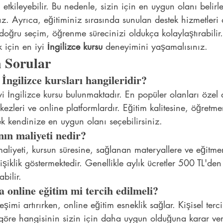
zi etkileyebilir. Bu nedenle, sizin için en uygun olanı beli
z. Ayrıca, eğitiminiz sırasında sunulan destek hizmetleri 
 doğru seçim, öğrenme sürecinizi oldukça kolaylaştırabilir
 için en iyi 
İngilizce kursu
 deneyimini yaşamalısınız.
 Sorular
 İngilizce kursları hangileridir?
i İngilizce kursu bulunmaktadır. En popüler olanları özel di
rkezleri ve online platformlardır. Eğitim kalitesine, öğretme
ek kendinize en uygun olanı seçebilirsiniz.
nın maliyeti nedir?
 maliyeti, kursun süresine, sağlanan materyallere ve eğitme
iklik göstermektedir. Genellikle aylık ücretler 500 TL'de
bilir.
 online eğitim mi tercih edilmeli?
eşimi artırırken, online eğitim esneklik sağlar. Kişisel terci
göre hangisinin sizin için daha uygun olduğuna karar vere