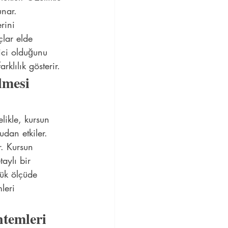
unar. 
rini 
çlar elde 
yici olduğunu 
rklılık gösterir.
lmesi 
likle, kursun 
dan etkiler. 
r. Kursun 
taylı bir 
ük ölçüde 
leri 
temleri 