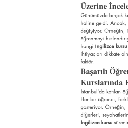
Üzerine İnce
Günümüzde birçok kiş
haline geldi. Ancak, 
değişiyor. Örneğin, i
öğrenmeyi hızlandırıy
hangi 
İngilizce kursu
ihtiyaçları dikkate al
faktör.
Başarılı Öğren
Kurslarında 
İstanbul'da katılan öğ
Her bir öğrenci, fark
gösteriyor. Örneğin, 
diğerleri, seyahatle
İngilizce kursu
 süreci