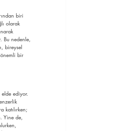
rından biri 
lı olarak 
unarak 
r. Bu nedenle, 
, bireysel 
 önemli bir 
elde ediyor. 
enzerlik 
a katılırken; 
. Yine de, 
lurken, 