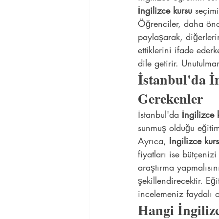
İngilizce kursu
 seçimi
Öğrenciler, daha önce
paylaşarak, diğerlerin
ettiklerini ifade eder
dile getirir. Unutulma
İstanbul'da İ
Gerekenler
İstanbul'da 
İngilizce 
sunmuş olduğu eğitim 
Ayrıca, 
İngilizce kur
fiyatları ise bütçeni
araştırma yapmalısın
şekillendirecektir. Eğ
incelemeniz faydalı o
Hangi İngiliz