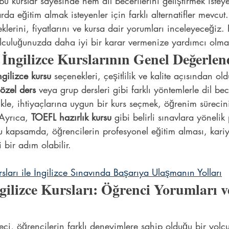
 kurslar sayesinde hem dil becerilerini geliştirmek istey
arda eğitim almak isteyenler için farklı alternatifler mevcu
klerini, fiyatlarını ve kursa dair yorumları inceleyeceğiz.
lculuğunuzda daha iyi bir karar vermenize yardımcı olm
 İngilizce Kurslarının Genel Değerlen
ngilizce kursu
 seçenekleri, çeşitlilik ve kalite açısından ol
 özel ders
 veya grup dersleri gibi farklı yöntemlerle dil bece
llikle, ihtiyaçlarına uygun bir kurs seçmek, öğrenim sürecin
 Ayrıca, 
TOEFL hazırlık kursu
 gibi belirli sınavlara yöneli
u kapsamda, öğrencilerin profesyonel eğitim alması, kariy
bir adım olabilir.
sları ile İngilizce Sınavında Başarıya Ulaşmanın Yolları
ilizce Kursları: Öğrenci Yorumları v
eci, öğrencilerin farklı deneyimlere sahip olduğu bir yolcul