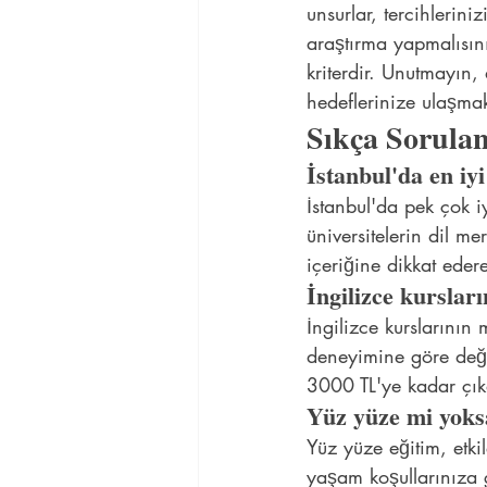
unsurlar, tercihlerini
araştırma yapmalısını
kriterdir. Unutmayın,
hedeflerinize ulaşmak
Sıkça Sorulan
İstanbul'da en iyi
İstanbul'da pek çok iy
üniversitelerin dil me
içeriğine dikkat eder
İngilizce kursları
İngilizce kurslarının
deneyimine göre değiş
3000 TL'ye kadar çıka
Yüz yüze mi yoksa
Yüz yüze eğitim, etkil
yaşam koşullarınıza 