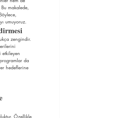
enler hem de 
t. Bu makalede, 
 Böylece, 
ayı umuyoruz.
dirmesi
dukça zengindir. 
rilerini 
i etkileyen 
k programlar da 
er hedeflerine 
e 
uktur. Özellikle 