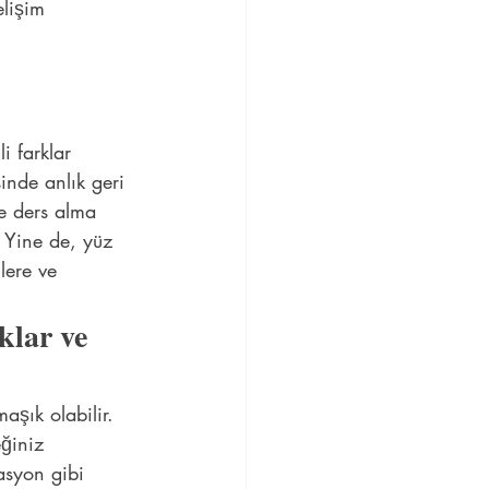
elişim 
i farklar 
inde anlık geri 
de ders alma 
. Yine de, yüz 
lere ve 
klar ve 
aşık olabilir. 
ğiniz 
asyon gibi 