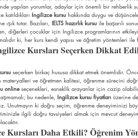
nde yapılan yorumlar, adaylar için önemli bir rehberlik s
 katıldıkları 
İngilizce kursu
 hakkında duygu ve düşüncele
e ışık tutar. Bazıları, 
IELTS hazırlık kursu
 ile başarılı sonu
ken, diğerleri çocuklar için İngilizce programlarının etkile
malıdır ki, her kurs kendi yapısı ve öğretim yöntemleri ile fa
ngilizce Kursları Seçerken Dikkat Edi
kursu
 seçerken birkaç hususa dikkat etmek önemlidir. Önce
materyalleri ve öğretmen kalitesi, öğrenme sürecini doğru
su online
 seçenekleri, esneklik arayanlar için cazip olabili
zi aşmamalı; bu nedenle, 
İngilizce kursu fiyatları
 üzerine de
ız. Unutmayın ki doğru seçim, öğrenme deneyiminizi büy
itiminizle ilgili doğru tavsiyeleri almak için mevcut deneyim
lacaktır.
ce Kursları Daha Etkili? Öğrenim Yön