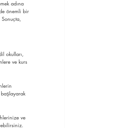
rlemek adına 
de önemli bir 
. Sonuçta, 
l okulları, 
nlere ve kurs 
nlerin 
n başlayarak 
hlerinize ve 
bilirsiniz.