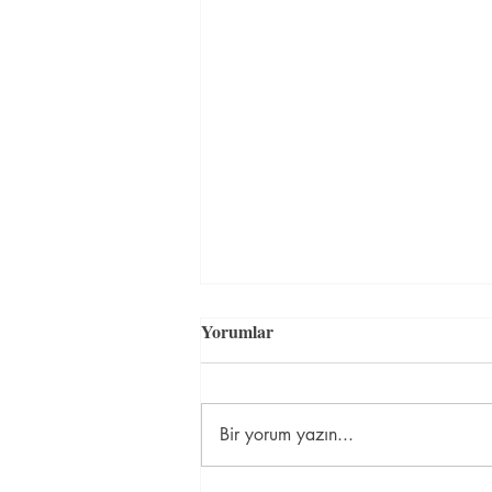
En uygun fiyatlı İngilizce
Yorumlar
kursu İstanbul
...
Bir yorum yazın...