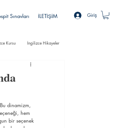
Giriş
spit Sınavları
İLETİŞİM
izce Kursu
İngilizce Hikayeler
ında
r. Bu dinamizm, 
seçeneği, hem 
gun bir seçenek 