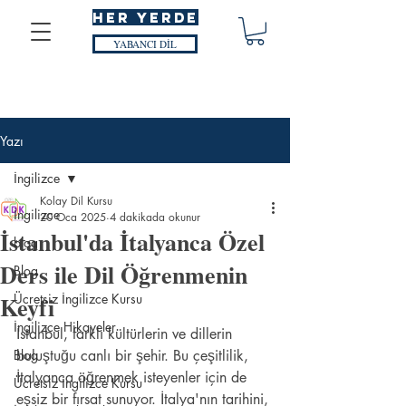
HER YERDE
YABANCI DİL
Yazı
İngilizce
Kolay Dil Kursu
İngilizce
20 Oca 2025
4 dakikada okunur
İstanbul'da İtalyanca Özel
blog
Ders ile Dil Öğrenmenin
Blog
Keyfi
Ücretsiz İngilizce Kursu
İngilizce Hikayeler
İstanbul, farklı kültürlerin ve dillerin 
Blog
buluştuğu canlı bir şehir. Bu çeşitlilik, 
İtalyanca öğrenmek isteyenler için de 
Ücretsiz İngilizce Kursu
eşsiz bir fırsat sunuyor. İtalya'nın tarihini, 