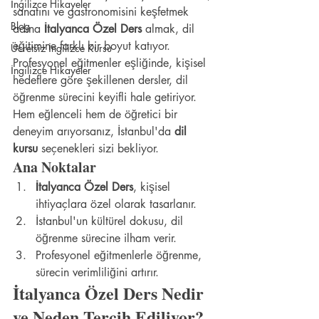
İngilizce Hikayeler
sanatını ve gastronomisini keşfetmek 
Blog
adına 
İtalyanca Özel Ders
 almak, dil 
eğitimine farklı bir boyut katıyor. 
Ücretsiz İngilizce Kursu
Profesyonel eğitmenler eşliğinde, kişisel 
İngilizce Hikayeler
hedeflere göre şekillenen dersler, dil 
öğrenme sürecini keyifli hale getiriyor. 
Hem eğlenceli hem de öğretici bir 
deneyim arıyorsanız, İstanbul'da 
dil 
kursu
 seçenekleri sizi bekliyor.
Ana Noktalar
İtalyanca Özel Ders
, kişisel 
ihtiyaçlara özel olarak tasarlanır.
İstanbul'un kültürel dokusu, dil 
öğrenme sürecine ilham verir.
Profesyonel eğitmenlerle öğrenme, 
sürecin verimliliğini artırır.
İtalyanca Özel Ders Nedir 
ve Neden Tercih Ediliyor?