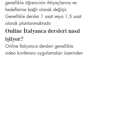
genellikle öğrencinin ihtiyaçlarına ve 
hedeflerine bağlı olarak değişir. 
Genellikle dersler 1 saat veya 1,5 saat 
olarak planlanmaktadır.
Online İtalyanca dersleri nasıl 
işliyor?
Online İtalyanca dersleri genellikle 
video konferans uygulamaları üzerinden 
gerçekleştirilir. Öğrenciler, öğretmenle 
etkileşimde bulunarak ders 
materyallerine erişebilir ve pratik 
yapabilirler.
İtalyanca özel ders almak için 
ne seviyede olmam gerekiyor?
İtalyanca özel dersler her seviyedeki 
öğrenciye yönelik olarak sunulmaktadır. 
Başlangıçtan ileri seviyeye kadar farklı 
programlar bulunmaktadır.