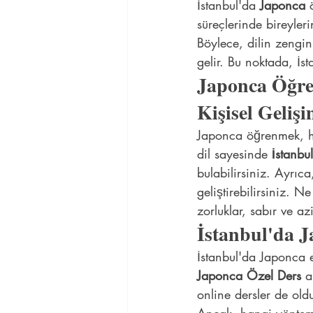
İstanbul'da 
Japonca
 
süreçlerinde bireyleri
Böylece, dilin zengin
gelir. Bu noktada, İs
Japonca Öğren
Kişisel Geliş
Japonca öğrenmek, hem 
dil sayesinde 
İstanbu
bulabilirsiniz. Ayrıca
geliştirebilirsiniz. 
zorluklar, sabır ve az
İstanbul'da J
İstanbul'da Japonca e
Japonca Özel Ders
 a
online dersler de ol