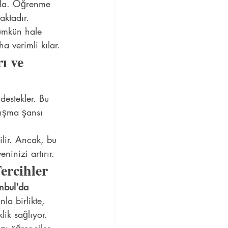
azla. Öğrenme 
aktadır. 
mümkün hale 
a verimli kılar.
ı ve 
destekler. Bu 
alışma şansı 
ilir. Ancak, bu 
ninizi artırır.
ercihler
anbul'da 
la birlikte, 
ik sağlıyor. 