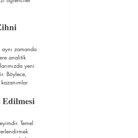
ı öğrenciler 
ihni 
l, aynı zamanda 
ere analitik 
llarımızda yeni 
ir. Böylece, 
k kazanımlar 
 Edilmesi 
eyimdir. Temel 
ğerlendirmek 