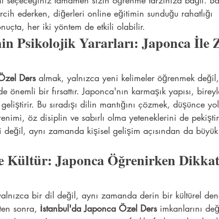
 seçeceğiniz tamamen sizin öğrenme tarzınıza bağlı. Baz
ercih ederken, diğerleri online eğitimin sunduğu rahatlığı 
onuçta, her iki yöntem de etkili olabilir.
n Psikolojik Yararları: Japonca İle Z
Özel Ders
 almak, yalnızca yeni kelimeler öğrenmek deği
de önemli bir fırsattır. Japonca'nın karmaşık yapısı, bireyl
geliştirir. Bu sıradışı dilin mantığını çözmek, düşünce yo
ğrenimi, öz disiplin ve sabırlı olma yeteneklerini de pekiştir
ri değil, aynı zamanda kişisel gelişim açısından da büyü
ve Kültür: Japonca Öğrenirken Dikkat
lnızca bir dil değil, aynı zamanda derin bir kültürel den
ten sonra, 
İstanbul'da Japonca Özel Ders
 imkanlarını de