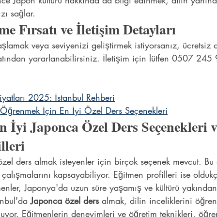
ince Japon kültürü hakkında da bilgi edinmek, dilin yanında
ı sağlar.
e Fırsatı ve İletişim Detayları
lamak veya seviyenizi geliştirmek istiyorsanız, ücretsiz
rsatından yararlanabilirsiniz. İletişim için lütfen 0507 245
iyatları 2025: İstanbul Rehberi
Öğrenmek İçin En İyi Özel Ders Seçenekleri
n İyi Japonca Özel Ders Seçenekleri v
lleri
zel ders almak isteyenler için birçok seçenek mevcut. Bu 
alışmalarını kapsayabiliyor. Eğitmen profilleri ise oldukça
tmenler, Japonya'da uzun süre yaşamış ve kültürü yakından
anbul'da 
Japonca özel ders
 almak, dilin inceliklerini öğr
uyor. Eğitmenlerin deneyimleri ve öğretim teknikleri, öğren