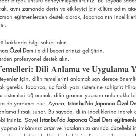
adar birçok unsuru deneyimleyebilirsiniz. Bu sayede sadec
k, aynı zamanda derin ve etkileyici bir kültüre adım atac
zman eğitmenlerden destek alarak, Japonca'nın incelikler
ır.
ü hakkında bilgi sahibi olun.
onca Özel Ders
 ile dil becerilerinizi geliştirin.
rden profesyonel destek alın.
Temelleri: Dili Anlama ve Uygulama 
yenler için, dilin temellerini anlamak son derece önemlid
ak gerekir. Japonca, üç farklı yazı sistemine sahiptir: Hir
 sistemleri öğrenmek, dilin gramer yapısını anlamakla birl
ze de yardımcı olur. Ayrıca, 
İstanbul'da Japonca Özel De
lama fırsatı sunar. Bu sayede, dilin inceliklerine inerek d
bilirsiniz. Şayet 
İstanbul'da Japonca Özel Ders eğitmenle
k yapma imkânınız artar ve hatalarınızı anında düzeltebili