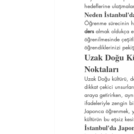
hedeflerine ulaşmalar
Neden İstanbul'd
Öğrenme sürecinin hız
ders
 almak oldukça et
öğrenilmesinde çeşitli
öğrendiklerinizi pekiş
Uzak Doğu Kül
Noktaları
Uzak Doğu kültürü, der
dikkat çekici unsurlar
araya getirirken, ayn
ifadeleriyle zengin b
Japonca öğrenmek, yen
kültürün bu eşsiz kesi
İstanbul'da Japo