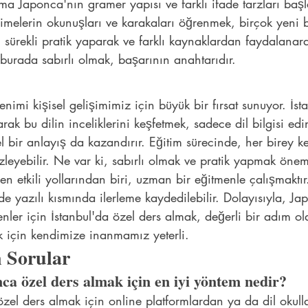
ma Japonca'nın gramer yapısı ve farklı ifade tarzları başl
 Kelimelerin okunuşları ve karakaları öğrenmek, birçok yeni 
, sürekli pratik yaparak ve farklı kaynaklardan faydalanara
urada sabırlı olmak, başarının anahtarıdır.
nimi kişisel gelişimimiz için büyük bir fırsat sunuyor. İst
rak bu dilin inceliklerini keşfetmek, sadece dil bilgisi ed
l bir anlayış da kazandırır. Eğitim sürecinde, her birey 
 izleyebilir. Ne var ki, sabırlı olmak ve pratik yapmak öne
en etkili yollarından biri, uzman bir eğitmenle çalışmaktı
e yazılı kısmında ilerleme kaydedilebilir. Dolayısıyla, Ja
ler için İstanbul'da özel ders almak, değerli bir adım ola
k için kendimize inanmamız yeterli.
 Sorular
ca özel ders almak için en iyi yöntem nedir?
zel ders almak için online platformlardan ya da dil okull