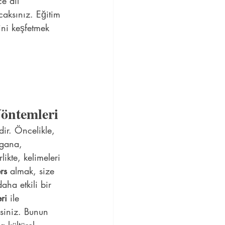
e dil 
aksınız. Eğitim 
ini keşfetmek 
Yöntemleri
ir. Öncelikle, 
agana, 
ikte, kelimeleri 
rs
 almak, size 
aha etkili bir 
ri
 ile 
rsiniz. Bunun 