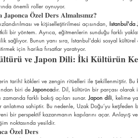
ında önemli roller oynuyor.
a Japonca Özel Ders Almalısınız?
landırılması ve kişiselleştirilmesi açısından, 
İstanbul'da
kili bir yöntem. Ayrıca, eğitmenlerin sunduğu farklı yaklaş
lik sağlıyor. Bunun yanı sıra, İstanbul'daki sosyal kültürel e
tirmek için harika fırsatlar yaratıyor.
türü ve Japon Dili: İki Kültürün Ke
in tarihî kökleri ve zengin ritüelleri ile şekillenmiştir. Bu 
ından biri de 
Japonca
dır. Dil, kültürün bir parçası olarak 
ı zamanda farklı bakış açıları sunar. 
Japon dili
, kelime ya
ir anlatıma sahiptir. Bu nedenle, Uzak Doğu’yu keşfeden bi
i bir perspektif kazanmanın kapılarını açar. Anlayış ve i
şim noktasında yesildir.
nca Özel Ders