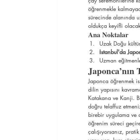
çay seremonilerine k
öğrenmekle kalmayaca
sürecinde alanında u
oldukça keyifli olacakt
Ana Noktalar
Uzak Doğu kültür
İstanbul'da Jap
Uzman eğitmenle
Japonca’nın 
Japonca öğrenmek iste
dilin yapısını kavram
Katakana ve Kanji. Bu
doğru telaffuz etmeni
birebir uygulama ve an
öğrenim süreci geçire
çalışıyorsanız, prati