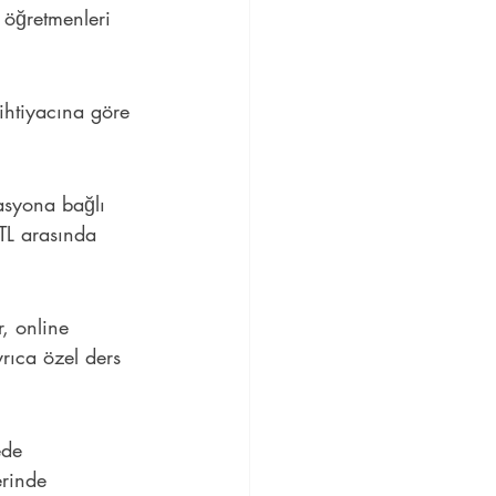
 öğretmenleri 
 ihtiyacına göre 
asyona bağlı 
 TL arasında 
, online 
rıca özel ders 
ede 
erinde 