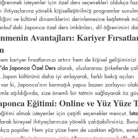
öğrenmek isteyenler için özel ders seçenekleri oldukça f
n ihtiyaçlarına yönelik kişiselleştirilmiş programlar sunulm
liğini ve kültürel dinamiklerini derinlemesine keşfetmek 
tanbul’daki Japonca özel ders imkânları, dil öğrenimini dah
menin Avantajları: Kariyer Fırsatlar
im
kariyer fırsatlarınızı artırır hem de kişisel gelişiminizi 
l'da Japonca Özel Ders
 alarak, uluslararası şirketlerde ç
, Japon kültürünü daha iyi anlayarak, farklı bakış açıları 
Ne var ki, Japonca'nın karmaşık yapısı bazen zorlayıcı olab
imle aşıldığında, size önemli bir tatmin sağlayarak öz güve
aponca Eğitimi: Online ve Yüz Yüze T
ğitimi almak isteyenler için çeşitli seçenekler mevcut. 
İst
larak bireysel ihtiyaçlarınıza yönelik çalışabilirsiniz. Bunun
dukça popüler. Hem yüz yüze hem de uzaktan eğitim, esnekl