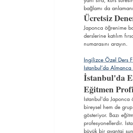
yanı sıra, kurs süres
bağlamı da anlamanız
Ücretsiz Denem
Japonca öğrenime baş
derslerine katılım fı
numarasını arayın.
İngilizce Özel Ders F
İstanbul’da Almanca 
İstanbul'da E
Eğitmen Profi
İstanbul'da Japonca ö
bireysel hem de grup ç
gösteriyor. Bazı eği
profesyonellerdir. İst
büyük bir avantaj sun