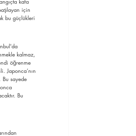
angıçta kafa 
başlayan için 
k bu güçlükleri 
anbul'da 
inmekle kalmaz, 
kendi öğrenme 
mli. Japonca’nın 
r. Bu sayede 
ponca 
caktır. Bu 
arından 