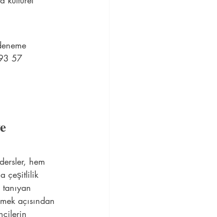
 kültürel 
 deneme 
 93 57 
e 
dersler, hem 
 çeşitlilik 
 tanıyan 
enmek açısından 
cilerin 