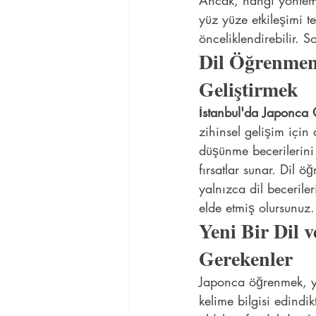
Ancak, hangi yöntemi
yüz yüze etkileşimi t
önceliklendirebilir. S
Dil Öğrenmeni
Geliştirmek
İstanbul'da Japonca 
zihinsel gelişim için 
düşünme becerilerini 
fırsatlar sunar. Dil ö
yalnızca dil becerile
elde etmiş olursunuz.
Yeni Bir Dil 
Gerekenler
Japonca öğrenmek, ya
kelime bilgisi edindik