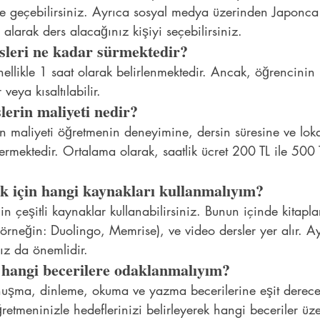
ime geçebilirsiniz. Ayrıca sosyal medya üzerinden Japonca
 alarak ders alacağınız kişiyi seçebilirsiniz.
sleri ne kadar sürmektedir?
nellikle 1 saat olarak belirlenmektedir. Ancak, öğrencinin
 veya kısaltılabilir.
lerin maliyeti nedir?
in maliyeti öğretmenin deneyimine, dersin süresine ve lok
termektedir. Ortalama olarak, saatlik ücret 200 TL ile 500
 için hangi kaynakları kullanmalıyım?
 çeşitli kaynaklar kullanabilirsiniz. Bunun içinde kitaplar
(örneğin: Duolingo, Memrise), ve video dersler yer alır. Ay
ız da önemlidir.
 hangi becerilere odaklanmalıyım?
nuşma, dinleme, okuma ve yazma becerilerine eşit derec
etmeninizle hedeflerinizi belirleyerek hangi beceriler üz