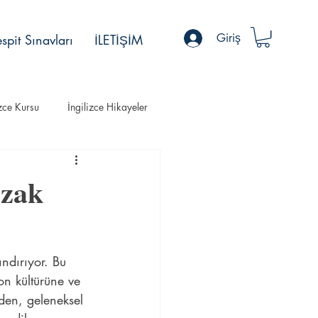
Giriş
spit Sınavları
İLETİŞİM
izce Kursu
İngilizce Hikayeler
Uzak
ındırıyor. Bu 
on kültürüne ve 
den, geleneksel 