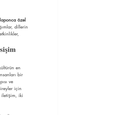
 Japonca özel 
ımlar, dillerin 
tkinlikler, 
sişim 
kültürün en 
insanları bir 
pısı ve 
reyler için 
letişim, iki 