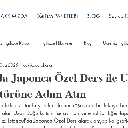
AKKIMIZDA
EĞİTİM PAKETLERİ
BLOG
Seviye Te
iz İngilizce Kursu
İngilizce Hikayeler
Blog
Ücretsiz İngil
Oca 2025
4 dakikada okunur
İngilizce Hikayeler
da Japonca Özel Ders ile 
türüne Adım Atın
ginlikleri ve tarihi yapıları ile her köşesinde bir hikaye bar
 alan Uzak Doğu kültürü ise ayrı bir yere sahip. Eğer Jap
ız, 
İstanbul'da Japonca Özel Ders
 alarak ahşap kaligrafi