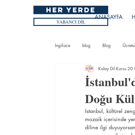
HER YERDE
ANASAYFA
H
YABANCI DİL
İngilizce
blog
Blog
Ücrets
Kolay Dil Kursu
20 
Blog
Ücretsiz İngilizce Kursu
İstanbul'
Doğu Kül
İstanbul, kültürel zen
mozaik içerisinde yer
diline ilgi duyuyorsan