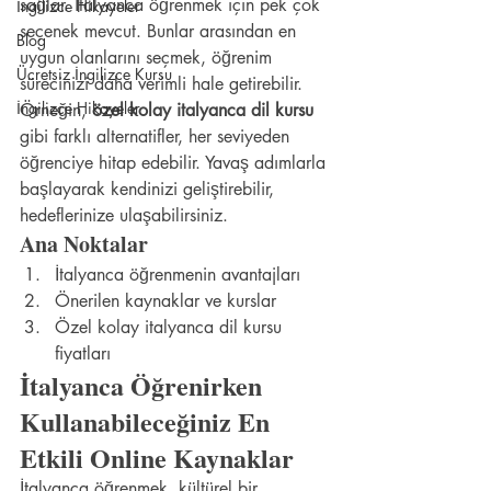
sağlar. İtalyanca öğrenmek için pek çok 
İngilizce Hikayeler
seçenek mevcut. Bunlar arasından en 
Blog
uygun olanlarını seçmek, öğrenim 
Ücretsiz İngilizce Kursu
sürecinizi daha verimli hale getirebilir. 
İngilizce Hikayeler
Örneğin, 
özel kolay italyanca dil kursu
gibi farklı alternatifler, her seviyeden 
öğrenciye hitap edebilir. Yavaş adımlarla 
başlayarak kendinizi geliştirebilir, 
hedeflerinize ulaşabilirsiniz.
Ana Noktalar
İtalyanca öğrenmenin avantajları
Önerilen kaynaklar ve kurslar
Özel kolay italyanca dil kursu 
fiyatları
İtalyanca Öğrenirken 
Kullanabileceğiniz En 
Etkili Online Kaynaklar
İtalyanca öğrenmek, kültürel bir 