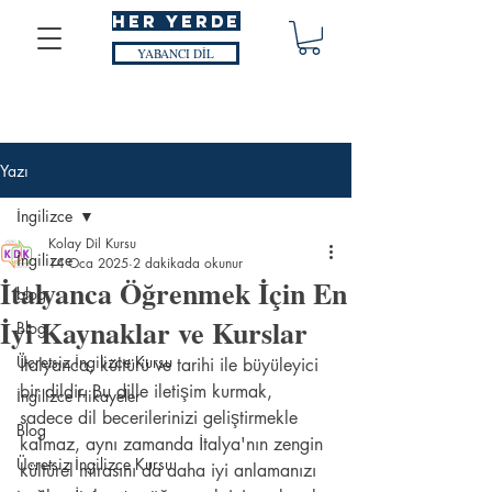
HER YERDE
YABANCI DİL
Yazı
İngilizce
Kolay Dil Kursu
İngilizce
14 Oca 2025
2 dakikada okunur
İtalyanca Öğrenmek İçin En
blog
İyi Kaynaklar ve Kurslar
Blog
Ücretsiz İngilizce Kursu
İtalyanca, kültürü ve tarihi ile büyüleyici 
bir dildir. Bu dille iletişim kurmak, 
İngilizce Hikayeler
sadece dil becerilerinizi geliştirmekle 
Blog
kalmaz, aynı zamanda İtalya'nın zengin 
Ücretsiz İngilizce Kursu
kültürel mirasını da daha iyi anlamanızı 