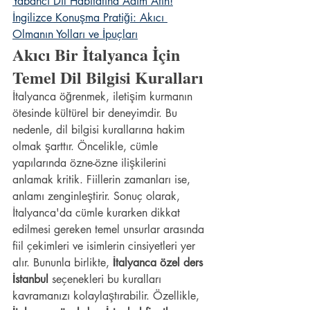
Yabancı Dil Habitatına Adım Atın!
İngilizce Konuşma Pratiği: Akıcı 
Olmanın Yolları ve İpuçları
Akıcı Bir İtalyanca İçin 
Temel Dil Bilgisi Kuralları
İtalyanca öğrenmek, iletişim kurmanın 
ötesinde kültürel bir deneyimdir. Bu 
nedenle, dil bilgisi kurallarına hakim 
olmak şarttır. Öncelikle, cümle 
yapılarında özne-özne ilişkilerini 
anlamak kritik. Fiillerin zamanları ise, 
anlamı zenginleştirir. Sonuç olarak, 
İtalyanca'da cümle kurarken dikkat 
edilmesi gereken temel unsurlar arasında 
fiil çekimleri ve isimlerin cinsiyetleri yer 
alır. Bununla birlikte, 
İtalyanca özel ders 
İstanbul
 seçenekleri bu kuralları 
kavramanızı kolaylaştırabilir. Özellikle, 