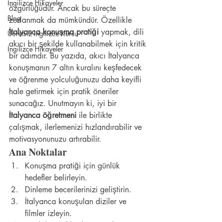
İngilizce Hikayeler
özgürlüğüdür. Ancak bu süreçte 
Blog
zorlanmak da mümkündür. Özellikle 
İtalyanca konuşma pratiği
 yapmak, dili 
Ücretsiz İngilizce Kursu
akıcı bir şekilde kullanabilmek için kritik 
İngilizce Hikayeler
bir adımdır. Bu yazıda, akıcı İtalyanca 
konuşmanın 7 altın kuralını keşfedecek 
ve öğrenme yolculuğunuzu daha keyifli 
hale getirmek için pratik öneriler 
sunacağız. Unutmayın ki, iyi bir 
İtalyanca öğretmeni
 ile birlikte 
çalışmak, ilerlemenizi hızlandırabilir ve 
motivasyonunuzu artırabilir.
Ana Noktalar
Konuşma pratiği için günlük 
hedefler belirleyin.
Dinleme becerilerinizi geliştirin.
İtalyanca konuşulan diziler ve 
filmler izleyin.