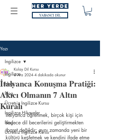
HER YERDE
YABANCI DİL
Yazı
İngilizce
Kolay Dil Kursu
İngilizce
8 Ara 2024
4 dakikada okunur
İtalyanca Konuşma Pratiği:
blog
Akıcı Olmanın 7 Altın
Blog
Kuralı
Ücretsiz İngilizce Kursu
İngilizce Hikayeler
İtalyanca öğrenmek, birçok kişi için 
Blog
sadece dil becerilerini geliştirmekten 
ibaret değildir; aynı zamanda yeni bir 
Ücretsiz İngilizce Kursu
kültürü keşfetmek ve kendini ifade etme 