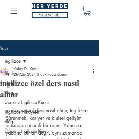
HER YERDE
YABANCI DİL
Yazı
İngilizce
Kolay Dil Kursu
İngilizce
26 Ağu 2024
3 dakikada okunur
ingilizce özel ders nasıl
blog
alınır
Blog
Ücretsiz İngilizce Kursu
ingilizce özel ders nasıl alınır, İngilizce 
İngilizce Hikayeler
öğrenmek, kariyer ve kişisel gelişim 
Blog
açısından önemli bir adım. Yalnızca 
Ücretsiz İngilizce Kursu
yabancı bir dil değil, aynı zamanda 