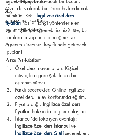
birçok kapıyı aralayacak bir beceri. 
İngilizce Hikayeler
Özel ders alarak bu süreci hızlandırmak 
Blog
mümkün. Peki, 
İngilizce özel ders 
Ücretsiz İngilizce Kursu
fiyatları
nasıl? Hangi yöntemlerle en 
İngilizce Hikayeler
verimli şekilde öğrenebilirsiniz? İşte, bu 
sorulara cevap bulabileceğiniz ve 
öğrenim sürecinizi keyifli hale getirecek 
ipuçları!
Ana Noktalar
Özel dersin avantajları: Kişisel 
ihtiyaçlara göre şekillenen bir 
öğrenim süreci.
Farklı seçenekler: Online İngilizce 
özel ders ile ev konforunda eğitim.
Fiyat aralığı: 
İngilizce özel ders 
fiyatları
 hakkında bilgilere ulaşma.
İstanbul'da lokasyon avantajı: 
İngilizce özel ders İstanbul
 ve 
İngilizce özel ders Şişli
 seçenekleri.