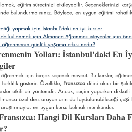
lamak, eğitim sürecinizi etkileyebilir. Seçeneklerinizi karşı
de bulundurmalısınız. Böylece, en uygun eğitimi rahatlıkl
iği yapmak için İstanbul’daki en iyi kurslar.
nda kullanmak için Almanca öğrenmek isteyenler için öner
ce öğrenmenin günlük yaşama etkisi nedir?
enmenin Yolları: İstanbul'daki En İy
giler
 öğrenmek için birçok seçenek mevcut. Bu kurslar, eğitmen 
arklılık gösterir. Özellikle, 
Fransızca
 dilini akıcı bir şek
ersler etkili bir yöntemdir. Ancak, seçim yaparken dikkatli
lmanca özel ders arayanların da faydalanabileceği çeşitli 
 araştırmayla, en uygun kursu bulmak mümkündür.
 Fransızca: Hangi Dil Kursları Daha F
r?