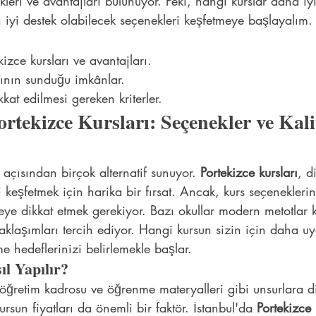
kleri ve avantajları bulunuyor. Peki, hangi kurslar daha 
n iyi destek olabilecek seçenekleri keşfetmeye başlayalım.
kizce kursları ve avantajları.
rının sunduğu imkânlar.
kat edilmesi gereken kriterler.
ortekizce Kursları: Seçenekler ve Kali
 açısından birçok alternatif sunuyor. 
Portekizce kursları
, d
ni keşfetmek için harika bir fırsat. Ancak, kurs seçeneklerin
teye dikkat etmek gerekiyor. Bazı okullar modern metotlar k
yaklaşımları tercih ediyor. Hangi kursun sizin için daha 
 hedeflerinizi belirlemekle başlar.
l Yapılır?
 öğretim kadrosu ve öğrenme materyalleri gibi unsurlara d
ursun fiyatları da önemli bir faktör. İstanbul'da 
Portekizce 