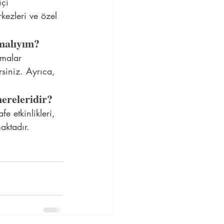
çi 
rkezleri ve özel 
nmalıyım?
amalar 
rsiniz. Ayrıca, 
nereleridir?
e etkinlikleri, 
aktadır. 