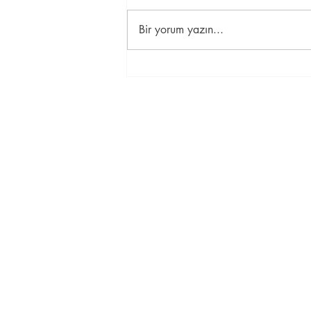
...
Bir yorum yazın...
İletişim Bilgileri
Esentepe Mah. Koreşehitleri Cad. N
Zincirlikuyu/Şişli, 34394
Tel: 0212 288 72 86 -
GSM: 0507 
info@ozelkolaydilkursu.com