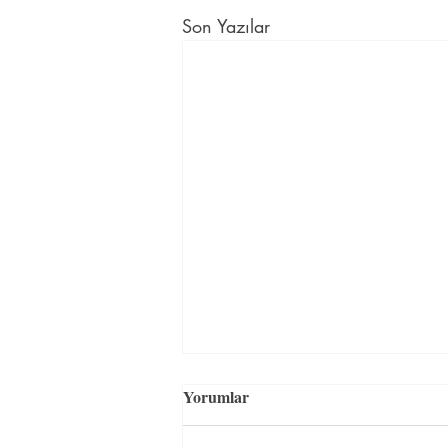
Son Yazılar
En uygun fiyatlı İngilizce
Yorumlar
kursu İstanbul