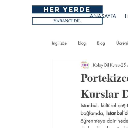
HER YERDE
ANASAYFA
H
YABANCI DİL
İngilizce
blog
Blog
Ücrets
Kolay Dil Kursu
25 
Blog
Ücretsiz İngilizce Kursu
Portekizc
Kurslar D
İstanbul, kültürel çeş
bağlamda, 
İstanbul’
öğrenmeye dair hedefl