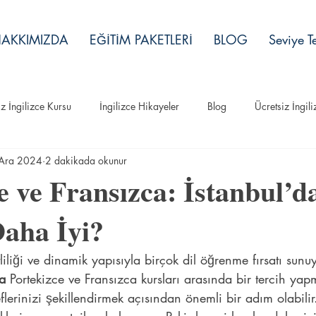
AKKIMIZDA
EĞİTİM PAKETLERİ
BLOG
Seviye Te
iz İngilizce Kursu
İngilizce Hikayeler
Blog
Ücretsiz İngil
Ara 2024
2 dakikada okunur
İngilizce Hikayeler
e ve Fransızca: İstanbul’d
aha İyi?
itliliği ve dinamik yapısıyla birçok dil öğrenme fırsatı sunu
da
 Portekizce ve Fransızca kursları arasında bir tercih yap
erinizi şekillendirmek açısından önemli bir adım olabilir. 