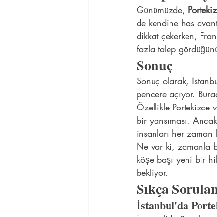
Günümüzde, 
Porteki
de kendine has avanta
dikkat çekerken, Frans
fazla talep gördüğünü 
Sonuç
Sonuç olarak, İstanbul
pencere açıyor. Burad
Özellikle Portekizce 
bir yansıması. Ancak 
insanları her zaman k
Ne var ki, zamanla bu
köşe başı yeni bir hi
bekliyor.
Sıkça Sorulan
İstanbul'da Porte