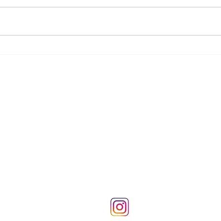
...
...
SSS
o:5 D:2 Zeminkat
İade ve İptal Şartları
Gizlilik ve Güvenlik Politikası
245 93 57
Kişisel Veriler Politikası
Site Kullanım Şartları
Instagram