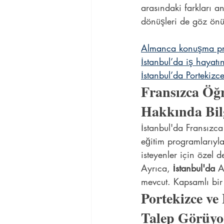
arasındaki farkları an
dönüşleri de göz önün
Almanca konuşma prat
İstanbul’da iş hayatı
İstanbul’da Portekiz
Fransızca Öğr
Hakkında Bil
İstanbul'da Fransızca
eğitim programlarıyla f
isteyenler için özel d
Ayrıca, 
İstanbul'da
 A
mevcut. Kapsamlı bir
Portekizce ve
Talep Görüyo