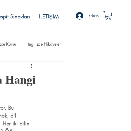
Giriş
spit Sınavları
İLETİŞİM
izce Kursu
İngilizce Hikayeler
a Hangi
yor. Bu 
mak, dil 
Her iki dilin 