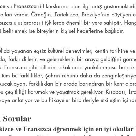
zce
 ve 
Fransızca
 dil kurslarına olan ilgi artış göstermektedir
jları vardır. Örneğin, Portekizce, Brezilya'nın büyüyen 
ızca uluslararası ilişkilerde önemli bir yere sahiptir. Han
belirlemek ise bireylerin kişisel hedeflerine bağlıdır.
’da yaşanan eşsiz kültürel deneyimler, kentin tarihine ve ç
a, farklı dillerin ve geleneklerin bir araya geldiğini gö
ve Fransızca gibi dillerin sokaklarda yankılanması, bu çok 
tüm bu farklılıklar, şehrin ruhunu daha da zenginleştiriyor
ucaklayan, farklılıkları bir arada barındıran bir kent olar
 çeşitliliği korumak ve yaşatmak gerekiyor. Kısacası, İst
kaye anlatıyor ve bu hikayeler birbirleriyle etkileşim içi
 Sorular
kizce ve Fransızca öğrenmek için en iyi okullar 