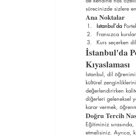
de kendine has özelli
sürecinizde sizlere e
Ana Noktalar
İstanbul’da
 Porte
Fransızca kursla
Kurs seçerken dik
İstanbul'da P
Kıyaslaması
İstanbul, dil öğrenimi
kültürel zenginlikleri
değerlendirirken kali
diğerleri geleneksel 
karar vermek, öğrenme
Doğru Tercih Nası
Eğitiminiz sırasında,
etmelisiniz. Ayrıca, k