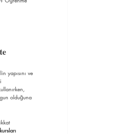
iyi? Öğrenme 
te 
ilin yapısını ve 
i 
ullanırken, 
uygun olduğuna 
ikkat 
kursları