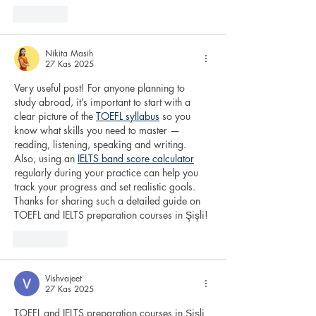
Beğen
Nikita Masih
27 Kas 2025
Very useful post! For anyone planning to 
study abroad, it’s important to start with a 
clear picture of the 
TOEFL syllabus
 so you 
know what skills you need to master — 
reading, listening, speaking and writing. 
Also, using an 
IELTS band score calculator
regularly during your practice can help you 
track your progress and set realistic goals. 
Thanks for sharing such a detailed guide on 
TOEFL and IELTS preparation courses in Şişli!
Beğen
Vishvajeet
27 Kas 2025
TOEFL and IELTS preparation courses in Şişli 