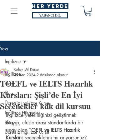
HER YERDE
YABANCI DİL
Yazı
İngilizce
Kolay Dil Kursu
İngilizce
25 Ara 2024
2 dakikada okunur
TOEFL ve IELTS Hazırlık
blog
Kursları: Şişli’de En İyi
Blog
Seçenekler kdk dil kursuu
Ücretsiz İngilizce Kursu
İngilizce Hikayeler
İngilizce yeterliliğinizi geliştirmek 
Blog
isteyip, uluslararası standartlarda bir 
sınav olan 
TOEFL ve IELTS Hazırlık 
Ücretsiz İngilizce Kursu
Kursları:
 seçeneklerini mi arıyorsunuz? 