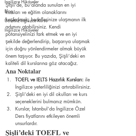
İngilizce Hikayeler
Şişli'de, bu alanda sunulan en iyi 
Blog
kursları ve eğitim olanaklarını 
keşfederek, hedeflerinize ulaşmanın ilk 
Ücretsiz İngilizce Kursu
adımını atabilirsiniz. Kendi 
İngilizce Hikayeler
potansiyelinizi fark etmek ve en iyi 
şekilde değerlendirip, başarıya ulaşmak 
için doğru yönlendirmeler almak büyük 
önem taşıyor. Bu yazıda, Şişli’deki en 
kaliteli dil kurslarına göz atacağız.
Ana Noktalar
TOEFL ve IELTS Hazırlık Kursları:
 ile 
İngilizce yeterliliğinizi artırabilirsiniz.
Şişli’deki en iyi dil okulları ve kurs 
seçeneklerini bulmanız mümkün.
Kurslar, İstanbul’da İngilizce Özel 
Ders fiyatlarını etkileyen önemli 
unsurlardır.
Şişli’deki TOEFL ve 