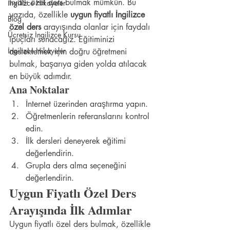
fiyatlı özel ders bulmak mümkün. Bu 
İngilizce Hikayeler
yazıda, özellikle 
uygun fiyatlı İngilizce 
Blog
özel ders
 arayışında olanlar için faydalı 
Ücretsiz İngilizce Kursu
ipuçları sunacağız. Eğitiminizi 
İngilizce Hikayeler
desteklemek için doğru öğretmeni 
bulmak, başarıya giden yolda atılacak 
en büyük adımdır.
Ana Noktalar
İnternet üzerinden araştırma yapın.
Öğretmenlerin referanslarını kontrol 
edin.
İlk dersleri deneyerek eğitimi 
değerlendirin.
Grupla ders alma seçeneğini 
değerlendirin.
Uygun Fiyatlı Özel Ders 
Arayışında İlk Adımlar
Uygun fiyatlı özel ders bulmak, özellikle 