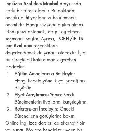
İngilizce özel ders İstanbul
 arayışında 
zorlu bir süreç olabilir. Bu noktada, 
öncelikle ihtiyaçlarınızı belirlemeniz 
önemlidir. Hangi seviyede eğitim almak 
istediğinizi anlamak, doğru öğretmeni 
seçmenizi sağlar. Ayrıca, 
TOEFL/IELTS 
için özel ders
 seçeneklerini 
değerlendirmek de yararlı olacaktır. İşte 
bu süreçte dikkate almanız gereken 
maddeler:
Eğitim Amaçlarınızı Belirleyin:
Hangi hedefe yönelik çalışacağınızı 
düşünün.
Fiyat Araştırması Yapın:
 Farklı 
öğretmenlerin fiyatlarını karşılaştırın.
Referansları İnceleyin:
 Önceki 
öğrencilerin görüşlerine bakın.
Online İngilizce dersleri de alternatif bir 
yol sunar. Böylece kendinize uygun bir 