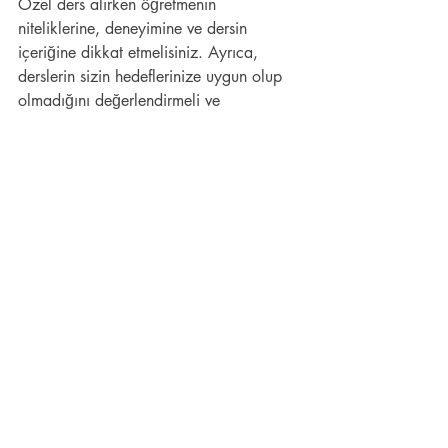
Özel ders alırken öğretmenin 
niteliklerine, deneyimine ve dersin 
içeriğine dikkat etmelisiniz. Ayrıca, 
derslerin sizin hedeflerinize uygun olup 
olmadığını değerlendirmeli ve 
öğretmenle açık bir iletişim kurmalısınız.
Online özel ders ile yüz yüze 
ders arasında ne fark var?
Online özel ders, öğretim materyallerine 
hızlı erişim ve esneklik sunarken, yüz 
yüze dersler kişisel etkileşimi artırır ve 
daha yoğun bir öğrenme ortamı sağlar. 
Her iki yöntemin de avantajları ve 
dezavantajları bulunmaktadır.
Ders saatlerini nasıl 
belirlemeliyim?
Ders saatlerini belirlerken, günlük 
temponuzu, öğrenme hedeflerinizi ve 