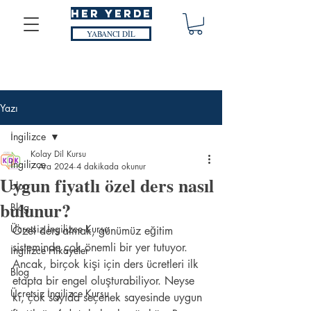
HER YERDE
YABANCI DİL
Yazı
İngilizce
Kolay Dil Kursu
İngilizce
7 Ara 2024
4 dakikada okunur
Uygun fiyatlı özel ders nasıl
blog
bulunur?
Blog
Ücretsiz İngilizce Kursu
Özel ders almak, günümüz eğitim 
sisteminde çok önemli bir yer tutuyor. 
İngilizce Hikayeler
Ancak, birçok kişi için ders ücretleri ilk 
Blog
etapta bir engel oluşturabiliyor. Neyse 
Ücretsiz İngilizce Kursu
ki, çok sayıda seçenek sayesinde uygun 