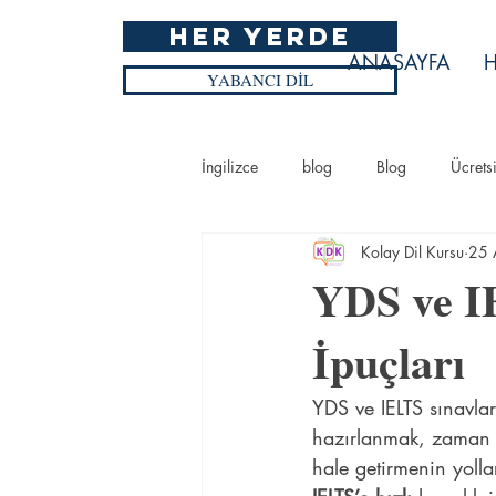
HER YERDE
ANASAYFA
H
YABANCI DİL
İngilizce
blog
Blog
Ücrets
Kolay Dil Kursu
25 
Blog
Ücretsiz İngilizce Kursu
YDS ve I
İpuçları
YDS ve IELTS sınavları
hazırlanmak, zaman y
hale getirmenin yollar