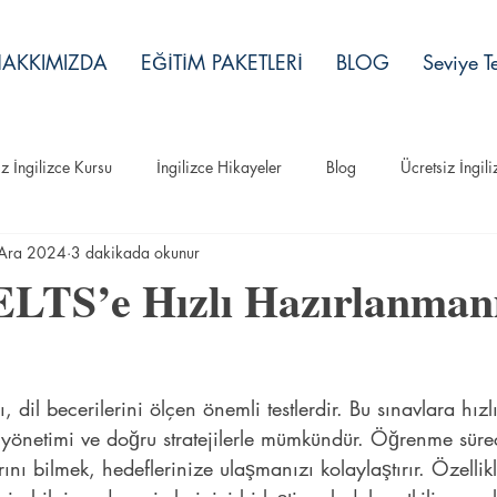
AKKIMIZDA
EĞİTİM PAKETLERİ
BLOG
Seviye Te
iz İngilizce Kursu
İngilizce Hikayeler
Blog
Ücretsiz İngil
Ara 2024
3 dakikada okunur
İngilizce Hikayeler
ELTS’e Hızlı Hazırlanman
, dil becerilerini ölçen önemli testlerdir. Bu sınavlara hızlı
önetimi ve doğru stratejilerle mümkündür. Öğrenme sürec
ını bilmek, hedeflerinize ulaşmanızı kolaylaştırır. Özellikl