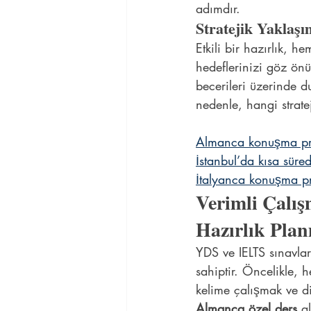
adımdır.
Stratejik Yaklaşı
Etkili bir hazırlık, he
hedeflerinizi göz önü
becerileri üzerinde d
nedenle, hangi strate
Almanca konuşma prat
İstanbul’da kısa süre
İtalyanca konuşma pr
Verimli Çalış
Hazırlık Pla
YDS ve IELTS sınavlar
sahiptir. Öncelikle, 
kelime çalışmak ve di
Almanca özel ders
 a