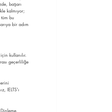
izde, başarı 
kle kalmıyor; 
, tüm bu 
şarıya bir adım 
çin kullanılır. 
ası geçerliliğe 
erini 
ız, IELTS'ı 
 Dinleme, 