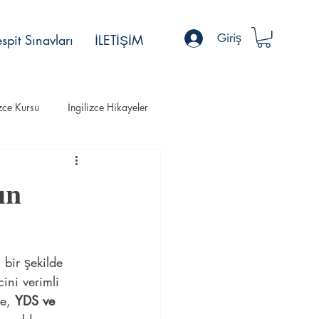
Giriş
spit Sınavları
İLETİŞİM
izce Kursu
İngilizce Hikayeler
ın
 bir şekilde 
ini verimli 
e, 
YDS ve 