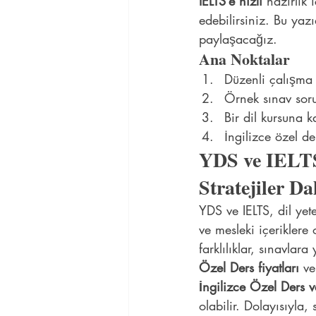
IELTS’e hızlı
 hazırlık 
edebilirsiniz. Bu yazı
paylaşacağız.
Ana Noktalar
Düzenli çalışma 
Örnek sınav soru
Bir dil kursuna k
İngilizce özel de
YDS ve IELTS
Stratejiler Da
YDS ve IELTS, dil yet
ve mesleki içeriklere
farklılıklar, sınavlara
Özel Ders fiyatları
 ve
İngilizce Özel Ders v
olabilir. Dolayısıyla, 