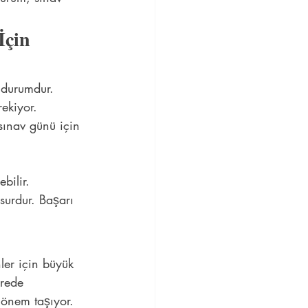
çin 
 durumdur. 
ekiyor. 
sınav günü için 
bilir. 
surdur. Başarı 
ler için büyük 
ürede 
 önem taşıyor. 