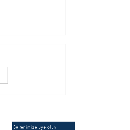
bul’da çocuklar için
izce kursu önerileri?
İlk bilen siz olun
Bültenimize üye olun