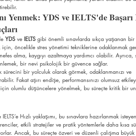
irebilir.
ını Yenmek: YDS ve IELTS'de Başarı İ
çları
le 
YDS
 ve 
IELTS
 gibi önemli sınavlarda sıkça yaşanan bir
çin, öncelikle stres yönetimi tekniklerine odaklanmak ger
nefes alma, kaygıyı azaltmaya yardımcı olabilir. Ayrıca, 
enlemek, bir nevi psikolojik bir güvence sağlar.
k sürecini bir yolculuk olarak görmek, odaklanmanızı ve 
bilir. Fakat aşırı endişe, performansınızı olumsuz etkileye
in olumlu düşüncelere yönelmek, bu süreçte kritik bir un
IELTS’e Hızlı yaklaşımı, bu sınavlara hazırlanmak isteyen
renciler, etkili stratejiler ve pratik yöntemlerle daha kısa s
yorlar. Ancak, bu süreçte özveri ve düzenli çalışma büyük