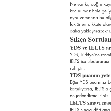
Ne var ki, doğru kayna
kaçınılmaz hale geliy
aynı zamanda bu bilgi
faktörleri dikkate al
daha yaklaştıracaktır
Sıkça Sorulan
YDS ve IELTS ara
YDS, Türkiye'de resmi 
IELTS ise uluslararas
sahiptir.
YDS puanım yeter
Eğer YDS puanınız ba
karşılıyorsa, IELTS'a 
değerlendirmelisiniz.
IELTS sınavı nası
IELTS sınavı dört a