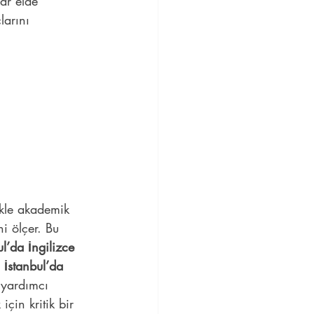
lar elde 
larını 
 
ikle akademik 
i ölçer. Bu 
ul’da İngilizce 
 
İstanbul’da 
yardımcı 
için kritik bir 