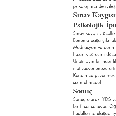
psikolojinizi de iyileşt
Sınav Kaygıs
Psikolojik İpu
Sınav kaygısı, özellik
Bununla başa çıkmak i
Meditasyon ve derin 
hazırlık sürecini düz
Unutmayın ki, hazırlı
motivasyonunuzu artıra
Kendinize güvenmek iç
sizin elinizde!
Sonuç
Sonuç olarak, YDS ve 
bir fırsat sunuyor. Öğ
hedeflerine ulaşabili