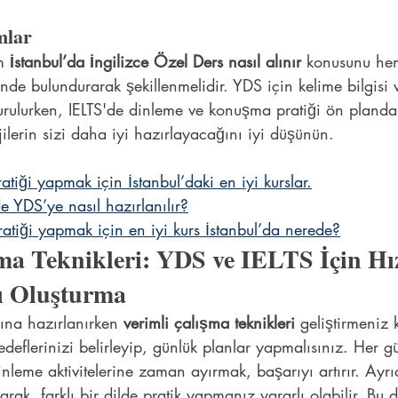
mlar
m 
İstanbul’da İngilizce Özel Ders nasıl alınır
 konusunu hem
nde bulundurarak şekillenmelidir. YDS için kelime bilgisi
urulurken, IELTS'de dinleme ve konuşma pratiği ön planda 
jilerin sizi daha iyi hazırlayacağını iyi düşünün.
iği yapmak için İstanbul’daki en iyi kurslar.
de YDS’ye nasıl hazırlanılır?
atiği yapmak için en iyi kurs İstanbul’da nerede?
ma Teknikleri: YDS ve IELTS İçin Hız
nı Oluşturma
ına hazırlanırken
 verimli çalışma teknikleri
 geliştirmeniz 
hedeflerinizi belirleyip, günlük planlar yapmalısınız. Her 
nleme aktivitelerine zaman ayırmak, başarıyı artırır. Ayrı
larak, farklı bir dilde pratik yapmanız yararlı olabilir. Bu 