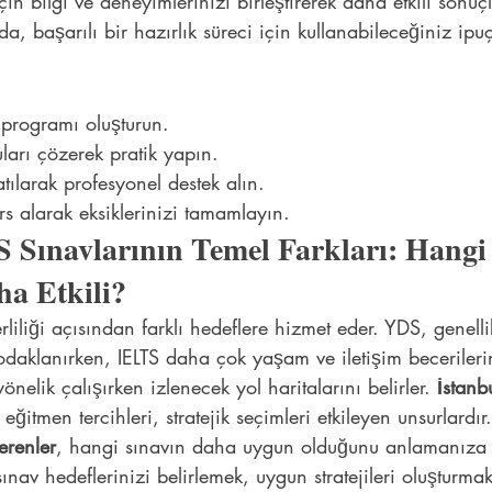
için bilgi ve deneyimlerinizi birleştirerek daha etkili sonuç
da, başarılı bir hazırlık süreci için kullanabileceğiniz ipuç
programı oluşturun.
ları çözerek pratik yapın.
atılarak profesyonel destek alın.
rs alarak eksiklerinizi tamamlayın.
 Sınavlarının Temel Farkları: Hangi
ha Etkili?
erliliği açısından farklı hedeflere hizmet eder. YDS, genell
 odaklanırken, IELTS daha çok yaşam ve iletişim becerilerin
 yönelik çalışırken izlenecek yol haritalarını belirler. 
İstanb
 eğitmen tercihleri, stratejik seçimleri etkileyen unsurlardır.
erenler
, hangi sınavın daha uygun olduğunu anlamanıza 
sınav hedeflerinizi belirlemek, uygun stratejileri oluşturmak 