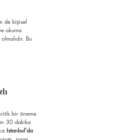
 de kişisel 
 ve okuma 
olmalıdır. Bu 
lı 
kritik bir öneme 
gün 30 dakika 
ca
 İstanbul’da 
durum, sınav 