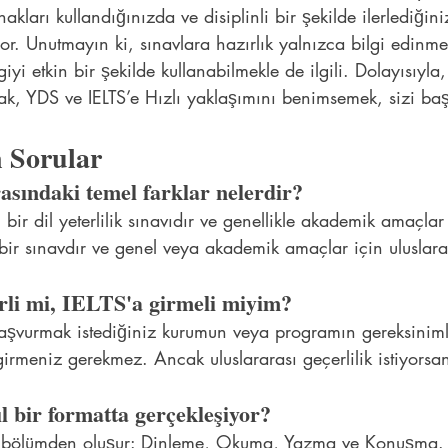
kları kullandığınızda ve disiplinli bir şekilde ilerlediğin
or. Unutmayın ki, sınavlara hazırlık yalnızca bilgi edinme
yi etkin bir şekilde kullanabilmekle de ilgili. Dolayısıyla
arak, YDS ve IELTS’e Hızlı yaklaşımını benimsemek, sizi ba
.
 Sorular
sındaki temel farklar nelerdir?
bir dil yeterlilik sınavıdır ve genellikle akademik amaçlar i
ı bir sınavdır ve genel veya akademik amaçlar için uluslarar
li mi, IELTS'a girmeli miyim?
şvurmak istediğiniz kurumun veya programın gereksiniml
girmeniz gerekmez. Ancak uluslararası geçerlilik istiyorsan
l bir formatta gerçekleşiyor?
na bölümden oluşur: Dinleme, Okuma, Yazma ve Konuşma.