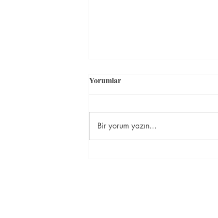
En uygun fiyatlı İngilizce
Yorumlar
kursu İstanbul
...
Bir yorum yazın...
İletişim Bilgileri
Esentepe Mah. Koreşehitleri Cad. N