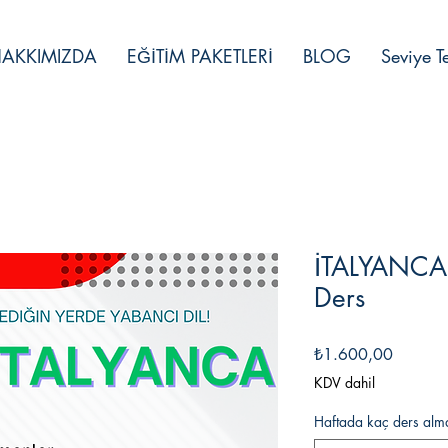
AKKIMIZDA
EĞİTİM PAKETLERİ
BLOG
Seviye Te
İTALYANCA 
Ders
Fiyat
₺1.600,00
KDV dahil
Haftada kaç ders alma