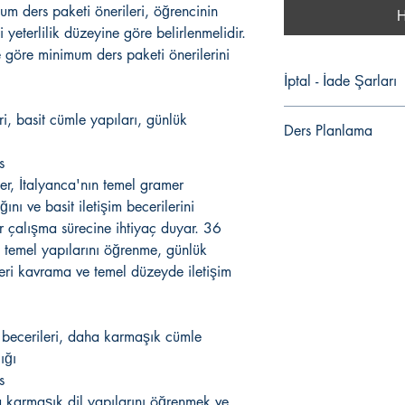
um ders paketi önerileri, öğrencinin
H
 yeterlilik düzeyine göre belirlenmelidir.
 göre minimum ders paketi önerilerini
İptal - İade Şarları
Aldığınız her ürün
ri, basit cümle yapıları, günlük
Ders Planlama
BİLİŞİM HİZMETLERİ 
Satın almış olduğun
s
Eğitim Danışmanınızın
tarafından eğitimler
er, İtalyanca'nın temel gramer
Sınavı ve Ders Paketi
veya iade edileme
Bu aşamada, eğitim d
ını ve basit iletişim becerilerini
başka bir eğitim pa
sunulacak ücretsiz sev
 çalışma sürecine ihtiyaç duyar. 36
Eğitim programının 
ihtiyaçlarınıza en uyg
başlangıç tarihind
in temel yapılarını öğrenme, günlük
önerilir. Seviye tespit
alındığı tarih itiba
eri kavrama ve temel düzeyde iletişim
almanız önerilmez.
iptali alıcı veya sat
Ders Planlaması ve Ba
tarafından Müşteri
Ders paketinizi satın 
talepleri veya yazıl
 becerileri, daha karmaşık cümle
ile iletişime geçerek
eğitim paketini ipt
saatleri belirleyebilir
ığı
ücretinin %10’luk kı
planlanarak başlatılac
s
Eğitim Satış fatura
Derse Katılım ve İptal 
ettiğiniz adrese kar
a karmaşık dil yapılarını öğrenmek ve