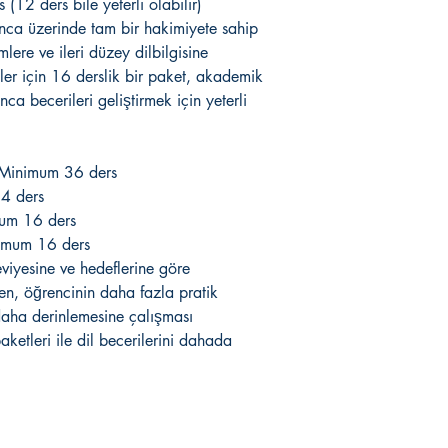
(12 ders bile yeterli olabilir)
merkezinden veya h
yanca üzerinde tam bir hakimiyete sahip
temin eder.
Havale iadeleri 7 i
lere ve ileri düzey dilbilgisine
iş günü içinde yapı
ler için 16 derslik bir paket, akademik
lerini aynı gün he
a becerileri geliştirmek için yeterli
bankanızın kredi ka
Siparişinizle ilgili
hizmetleri veya sms
Minimum 36 ders
bedel kredi kartın
4 ders
iade edilmektedir. 
bankanız tarafında
um 16 ders
olarak yansıtılmakt
mum 16 ders
Kişisel verilerinizi
eviyesine ve hedeflerine göre
sağlanıp sunulabil
ken, öğrencinin daha fazla pratik
bilgilendirme, ank
daha derinlemesine çalışması
amaçlı her türlü el
ketleri ile dil becerilerini dahada
iletişim mesajları
toplanmasına, sak
kullanılmasına, ak
Ayrıca kurum rekla
öğrenci ve veliler il