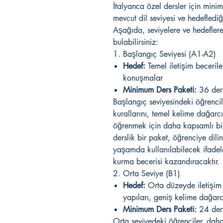
İtalyanca özel dersler için minim
mevcut dil seviyesi ve hedeflediği
Aşağıda, seviyelere ve hedeflere
bulabilirsiniz:
1. Başlangıç Seviyesi (A1-A2)
Hedef:
Temel iletişim becerile
konuşmalar
Minimum Ders Paketi:
36 der
Başlangıç seviyesindeki öğrencil
kurallarını, temel kelime dağarcığ
öğrenmek için daha kapsamlı bir
derslik bir paket, öğrenciye dil
yaşamda kullanılabilecek ifadel
kurma becerisi kazandıracaktır.
2. Orta Seviye (B1)
Hedef:
Orta düzeyde iletişim
yapıları, geniş kelime dağarc
Minimum Ders Paketi:
24 der
Orta seviyedeki öğrenciler, dah