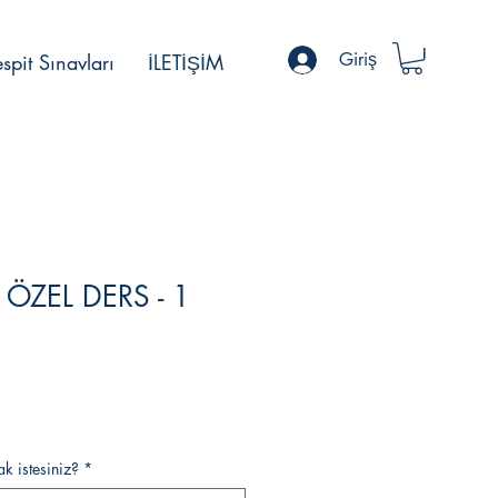
Giriş
spit Sınavları
İLETİŞİM
ÖZEL DERS - 1
k istesiniz?
*