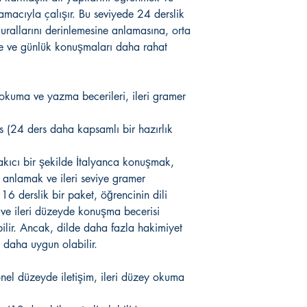
Derslere katılmama du
tarafından şirket m
macıyla çalışır. Bu seviyede 24 derslik
göre belirlenen iptal 
Kredi kartı yoluyla
 kurallarını derinlemesine anlamasına, orta
24 derslik paket iç
yoluyla otomatik ö
e ve günlük konuşmaları daha rahat
36 derslik paket iç
ödeme hizmetlerind
48 derslik paket iç
edilememesi durum
Ders iptalleri, dersin
iptal edilir ve tüm
kadar yapılabilmektedi
 okuma ve yazma becerileri, ileri gramer
Kayıt işlemleri Onl
yanmış sayılacaktır.
taahhütle gerçekleş
hizmet alan alıcını
 (24 ders daha kapsamlı bir hazırlık
Online eğitim hizme
farklı bir alıcı vey
 akıcı bir şekilde İtalyanca konuşmak,
tarafından kullanım
anlamak ve ileri seviye gramer
hizmeti durdurulur
 16 derslik bir paket, öğrencinin dili
gerçekleştirilmediğ
 ve ileri düzeyde konuşma becerisi
edilir.
Müşterinin hakkı 
ilir. Ancak, dilde daha fazla hakimiyet
haksız indirimler te
 daha uygun olabilir.
iptal edilir.
Satıcı online eğiti
el düzeyde iletişim, ileri düzey okuma
materyal vs. gibi a
kitap, döküman, mat