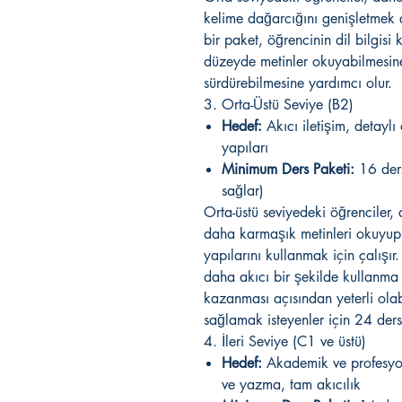
kelime dağarcığını genişletmek a
bir paket, öğrencinin dil bilgisi
düzeyde metinler okuyabilmesin
sürdürebilmesine yardımcı olur.
3. Orta-Üstü Seviye (B2)
Hedef:
Akıcı iletişim, detaylı
yapıları
Minimum Ders Paketi:
16 ders
sağlar)
Orta-üstü seviyedeki öğrenciler,
daha karmaşık metinleri okuyup 
yapılarını kullanmak için çalışır.
daha akıcı bir şekilde kullanma
kazanması açısından yeterli olab
sağlamak isteyenler için 24 ders
4. İleri Seviye (C1 ve üstü)
Hedef:
Akademik ve profesyon
ve yazma, tam akıcılık