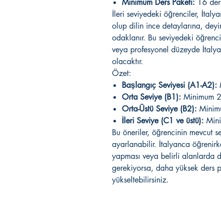
Minimum Ders Paketi:
16 ders 
İleri seviyedeki öğrenciler, İtal
olup dilin ince detaylarına, deyim
odaklanır. Bu seviyedeki öğrenci
veya profesyonel düzeyde İtalyanc
olacaktır.
Özet:
Başlangıç Seviyesi (A1-A2):
Orta Seviye (B1):
Minimum 2
Orta-Üstü Seviye (B2):
Minim
İleri Seviye (C1 ve üstü):
Mini
Bu öneriler, öğrencinin mevcut s
ayarlanabilir. İtalyanca öğrenir
yapması veya belirli alanlarda 
gerekiyorsa, daha yüksek ders pa
yükseltebilirsiniz.