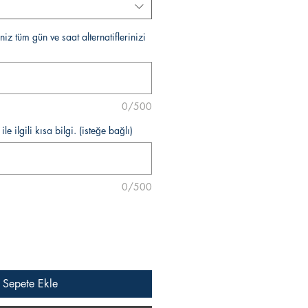
niz tüm gün ve saat alternatiflerinizi
0/500
le ilgili kısa bilgi. (isteğe bağlı)
0/500
Sepete Ekle