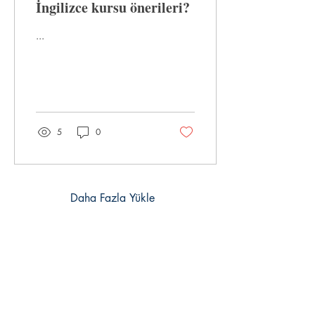
İngilizce kursu önerileri?
...
5
0
Daha Fazla Yükle
İletişim Bilgileri
Esentepe Mah. Koreşehitleri Cad.
No:5 D:2 Zeminkat
Zincirlikuyu/Şişli, 34394