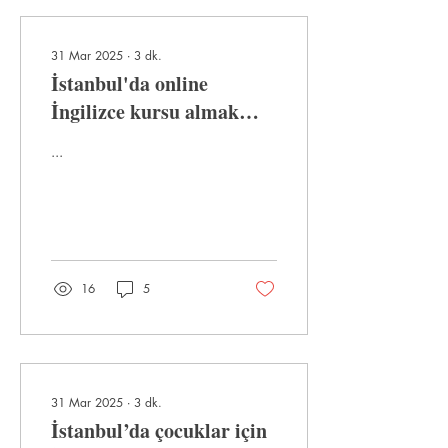
31 Mar 2025
∙
3
dk.
İstanbul'da online
İngilizce kursu almak
mümkün mü?
...
16
5
31 Mar 2025
∙
3
dk.
İstanbul’da çocuklar için