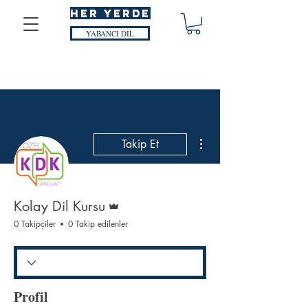
HER YERDE
YABANCI DİL
Diğer Eylemler
Takip Et
Admin
Kolay Dil Kursu
0 Takipçiler
0 Takip edilenler
Profil